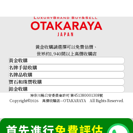
黃金收購請選擇可以免費估價、
世界約1,940間以上高價收購店
黃金收購
名牌手錶收購
黃金･金條
名牌品收購
名牌手錶收購
金條
寶石和珠寶收購
名牌品收購
勞力士 (Rolex)
金幣及銀幣
鉑金收購
寶石和珠寶
HERMES
Patek Philippe
過去十年黃金價格
鉑金
神奈川縣公安委員會許可 第451380001308號
鑽石
LOUIS VUITTON
Audemars Piguet
金飾
Copyright©2026 高價收購店—OTAKARAYA All Rights Reserved.
祖母綠
CHANEL
Vacheron Constantin
金戒指
藍寶石
卡地亞（Cartier）
A. Lange & Söhne
金頸鍊
紅寶石
CELINE
Breguet
FENDI