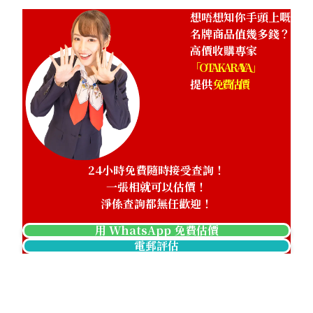
想唔想知你手頭上嘅
名牌商品值幾多錢？
高價收購專家
「OTAKARAYA」
提供
免費估價
24小時免費隨時接受查詢！
一張相就可以估價！
淨係查詢都無任歡迎！
用 WhatsApp 免費估價
電郵評估