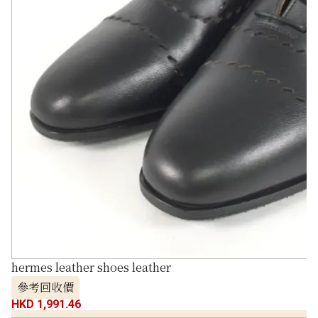
hermes leather shoes leather
參考回收價
HKD 1,991.46