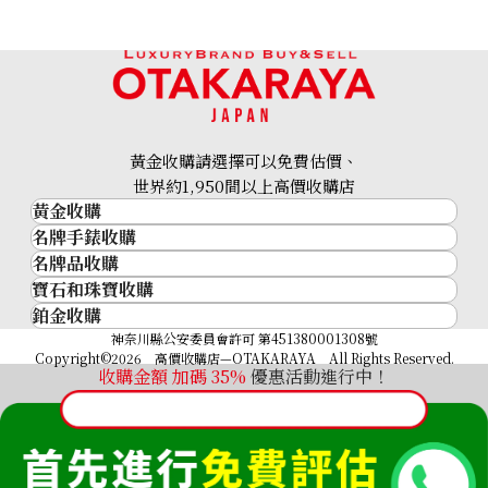
Hermes Mini Kelly Vaux Epson X stamp
參考回收價
HKD 109,530.12
黃金收購請選擇可以免費估價、
世界約1,950間以上高價收購店
黃金收購
名牌手錶收購
黃金･金條
名牌品收購
名牌手錶收購
金條
寶石和珠寶收購
名牌品收購
勞力士 (Rolex)
金幣及銀幣
鉑金收購
寶石和珠寶
HERMES
Patek Philippe
過去十年黃金價格
鉑金
神奈川縣公安委員會許可 第451380001308號
鑽石
LOUIS VUITTON
Audemars Piguet
金飾
Copyright©2026 高價收購店—OTAKARAYA All Rights Reserved.
祖母綠
CHANEL
Vacheron Constantin
收購金額 加碼
35%
優惠活動進行中！
金戒指
藍寶石
卡地亞（Cartier）
A. Lange & Söhne
金頸鍊
紅寶石
CELINE
Breguet
FENDI
Christian Dior