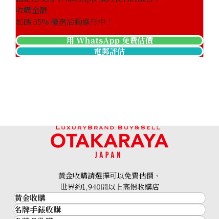
收購金額
加碼
35
% 優惠活動進行中！
用 WhatsApp 免費估價
電郵評估
Hermes Mini Kelly Vaux Epson X stamp
參考回收價
HKD 109,530.12
黃金收購請選擇可以免費估價、
世界約1,940間以上高價收購店
黃金收購
名牌手錶收購
黃金･金條