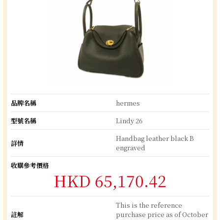
品牌名稱
hermes
型號名稱
Lindy 26
Handbag leather black B
詳情
engraved
收購參考價格
HKD 65,170.42
This is the reference
註解
purchase price as of October