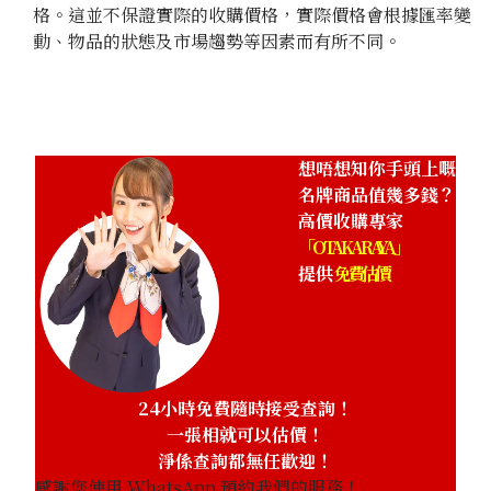
格。這並不保證實際的收購價格，實際價格會根據匯率變
動、物品的狀態及市場趨勢等因素而有所不同。
參考回收價
HKD 170,319.33
想唔想知你手頭上嘅
名牌商品值幾多錢？
高價收購專家
「OTAKARAYA」
提供
免費估價
24小時免費隨時接受查詢！
一張相就可以估價！
淨係查詢都無任歡迎！
感謝您使用 WhatsApp 預約我們的服務！