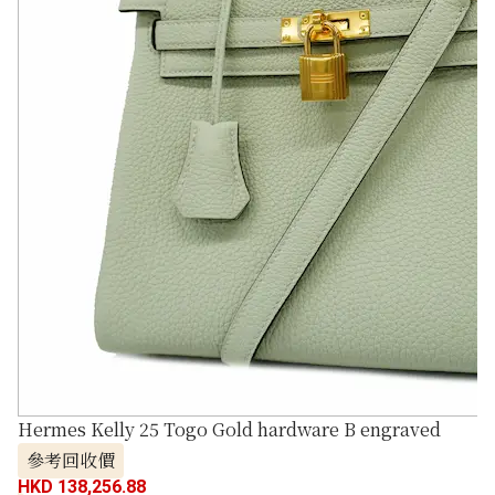
Hermes Kelly 25 Togo Gold hardware B engraved
參考回收價
HKD 138,256.88