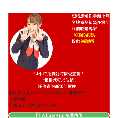
想唔想知你手頭上嘅
名牌商品值幾多錢？
高價收購專家
「OTAKARAYA」
提供
免費估價
24小時免費隨時接受查詢！
一張相就可以估價！
淨係查詢都無任歡迎！
感謝您使用 WhatsApp 預約我們的服務！
收購金額
加碼
35
% 優惠活動進行中！
用 WhatsApp 免費估價