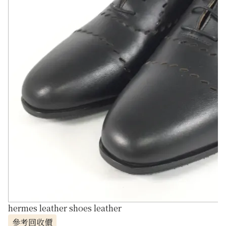
hermes leather shoes leather
參考回收價