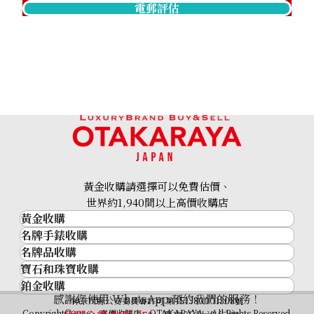
電郵評估
黃金收購請選擇可以免費估價、
世界約1,940間以上高價收購店
黃金收購
名牌手錶收購
黃金･金條
名牌品收購
名牌手錶收購
金條
寶石和珠寶收購
名牌品收購
勞力士 (Rolex)
金幣及銀幣
鉑金收購
寶石和珠寶
HERMES
Patek Philippe
過去十年黃金價格
感謝您使用 WhatsApp 預約我們的服務！
鉑金
神奈川縣公安委員會許可 第451380001308號
鑽石
LOUIS VUITTON
Audemars Piguet
金飾
Copyright©2026 高價收購店—OTAKARAYA All Rights Reserved.