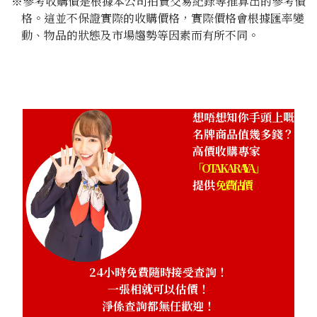
※參考收購價是根據本公司拍賣交易紀錄等推算出的參考價
格。這並不保證實際的收購價格，實際價格會根據匯率變
Louis Vuitton Capucines Mini N82363
動、物品的狀態及市場趨勢等因素而有所不同。
參考回收價
HKD 52,823.39
想唔想知你手頭上嘅
名牌商品值幾多錢？
高價收購專家
「OTAKARAYA」
提供
免費估價
24小時免費隨時接受查詢！
一張相就可以估價！
淨係查詢都無任歡迎！