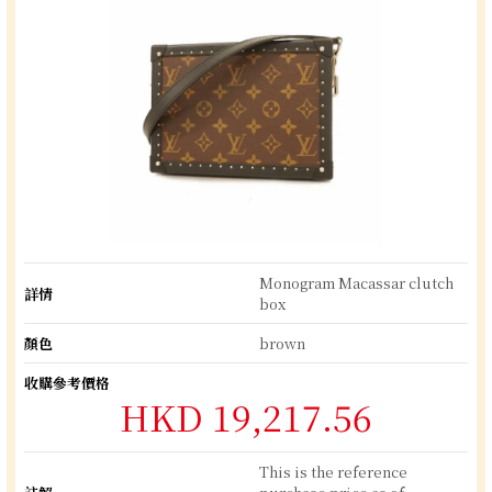
Monogram Macassar clutch
詳情
box
顏色
brown
收購參考價格
HKD 19,217.56
This is the reference