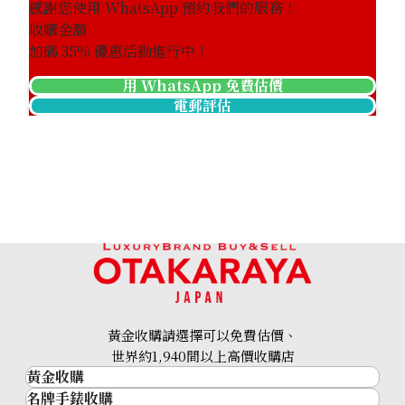
感謝您使用 WhatsApp 預約我們的服務！
收購金額
加碼
35
% 優惠活動進行中！
用 WhatsApp 免費估價
電郵評估
Louis Vuitton Mahina Blossom Handbag M21849
參考回收價
HKD 16,081.01
黃金收購請選擇可以免費估價、
世界約1,940間以上高價收購店
黃金收購
名牌手錶收購
黃金･金條