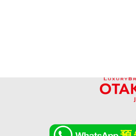
Prada Symbol Embroidered Fabric Sh
參考回收價
HKD 9,061.13