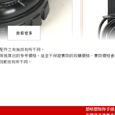
查看更多
配件之有無而有所不同。
rs
等推算出的參考價格。這並不保證實際的收購價格，實際價格會
因素而有所不同。
prada pocono 
參考回收價
HKD 8,513.48
想唔想知你手頭