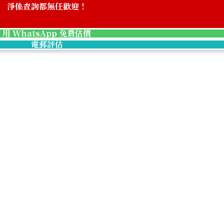
淨係查詢都無任歡迎！
nylon
Prada Saffiano 
用 WhatsApp 免費估價
參考回收價
電郵評估
HKD 9,310.06