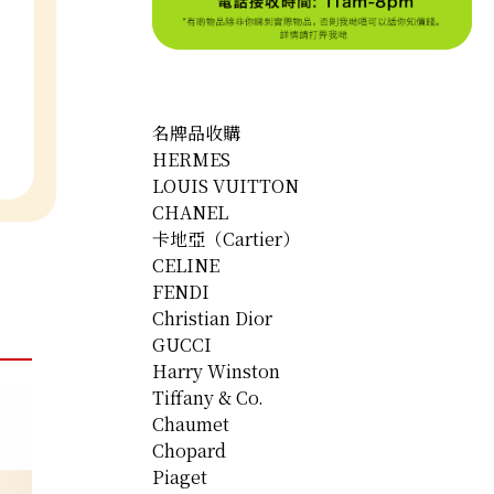
名牌品收購
HERMES
LOUIS VUITTON
CHANEL
卡地亞（Cartier）
CELINE
FENDI
Christian Dior
GUCCI
Harry Winston
Tiffany & Co.
Chaumet
Chopard
Piaget