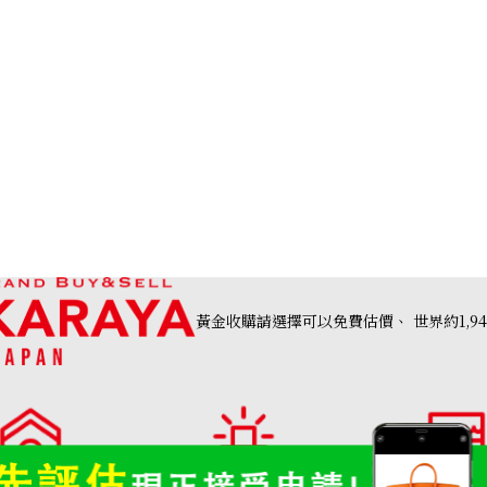
oulder Bag Canvas Two Tone Color
prada cleo handb
黃金收購請選擇可以免費估價、
世界約1,9
參考回收價
HKD 14,288.70
高價收購店・
OTAKARAYA 收購品類一覽
分店列表