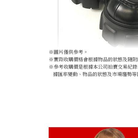
※圖片僅供參考。
※實際收購價格會根據物品的狀態及隨附
prada monolith brushed leather loafe
※參考收購價是根據本公司拍賣交易紀錄
據匯率變動、物品的狀態及市場趨勢等
參考回收價
HKD 3,450.20