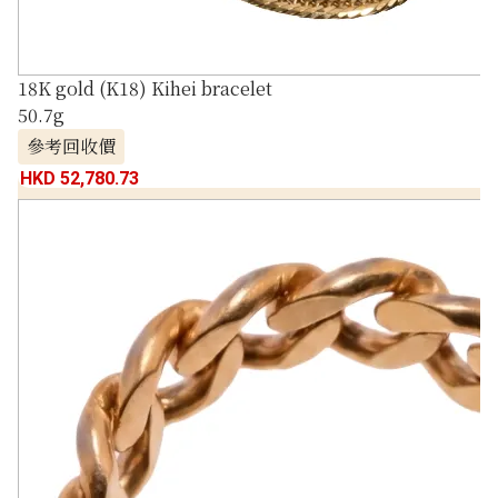
18K gold (K18) Kihei bracelet
50.7g
參考回收價
HKD 52,780.73