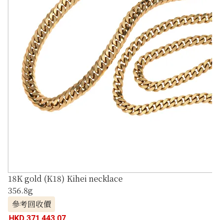
18K gold (K18) Kihei necklace
356.8g
參考回收價
HKD 371,443.07