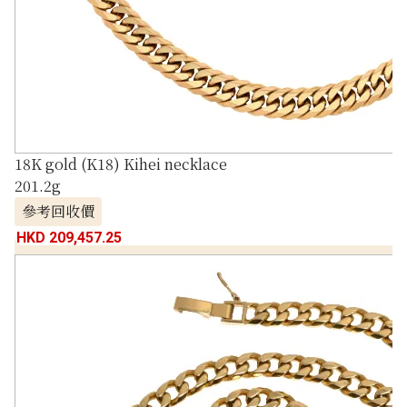
18K gold (K18) Kihei necklace
201.2g
參考回收價
HKD 209,457.25