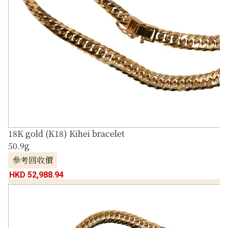
18K gold (K18) Kihei bracelet
50.9g
參考回收價
HKD 52,988.94