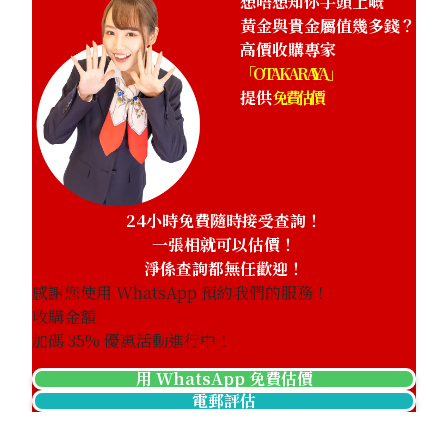
想唔想知你手頭上嘅
黃金與貴金屬值幾多錢？
高價收購專家
「OTAKARAYA」
提供
免費估價
24小時免費隨時接受查詢！
一張相就可以估價！
淨係查詢都無任歡迎！
感謝您使用 WhatsApp 預約我們的服務！
收購金額
加碼
35
% 優惠活動進行中！
用 WhatsApp 免費估價
電郵評估