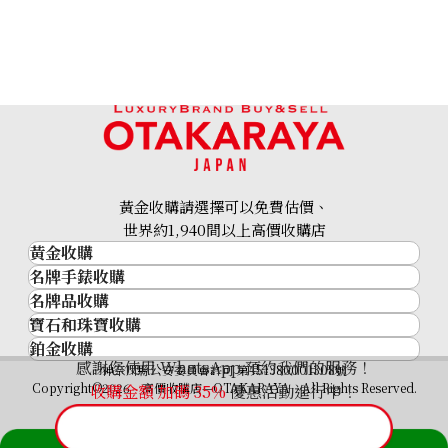
黃金收購請選擇可以免費估價、
世界約1,940間以上高價收購店
黃金收購
名牌手錶收購
黃金･金條
名牌品收購
名牌手錶收購
金條
寶石和珠寶收購
名牌品收購
勞力士 (Rolex)
金幣及銀幣
鉑金收購
寶石和珠寶
HERMES
Patek Philippe
過去十年黃金價格
感謝您使用 WhatsApp 預約我們的服務！
鉑金
神奈川縣公安委員會許可 第451380001308號
鑽石
LOUIS VUITTON
Audemars Piguet
金飾
Copyright©2026 高價收購店—OTAKARAYA All Rights Reserved.
收購金額 加碼
35%
優惠活動進行中！
祖母綠
CHANEL
Vacheron Constantin
金戒指
藍寶石
卡地亞（Cartier）
A. Lange & Söhne
金頸鍊