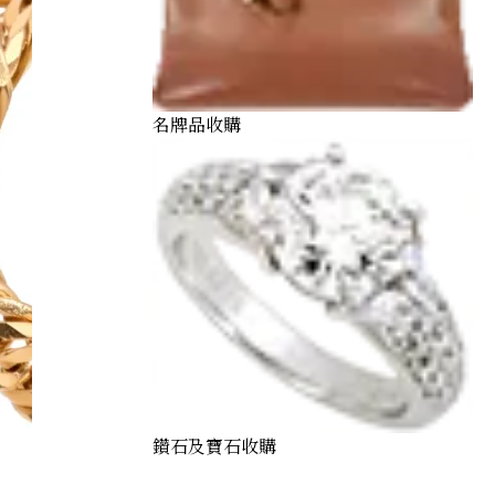
名牌品收購
鑽石及寶石收購