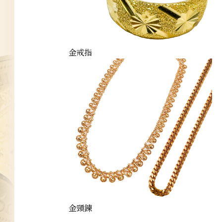
金戒指
金頸鍊