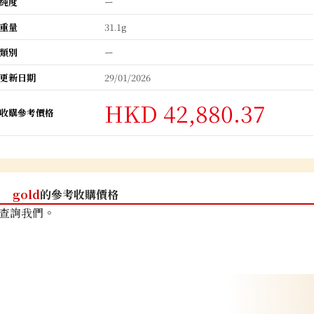
純度
ー
重量
31.1g
類別
ー
更新日期
29/01/2026
HKD 42,880.37
收購參考價格
gold
的參考收購價格
查詢我們。