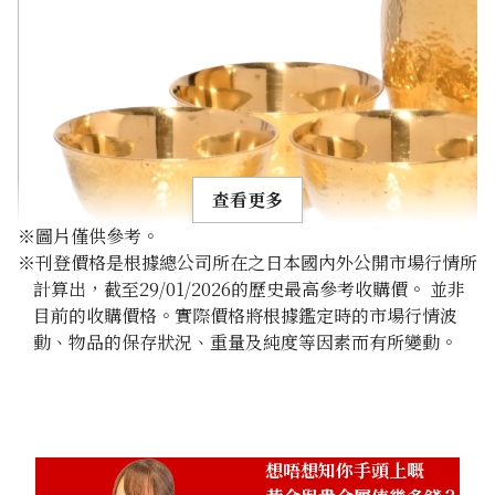
查看更多
※圖片僅供參考。
※刊登價格是根據總公司所在之日本國內外公開市場行情所
計算出，截至29/01/2026的歷史最高參考收購價。 並非
目前的收購價格。實際價格將根據鑑定時的市場行情波
動、物品的保存狀況、重量及純度等因素而有所變動。
24K gold (K24) sake set
349.6g
參考回收價
HKD 482,024.98
想唔想知你手頭上嘅