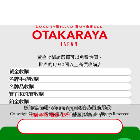
18K gold (K18) Kihei ring
3.4g
黃金收購請選擇可以免費估價、
參考回收價
世界約1,940間以上高價收購店
HKD 3,539.54
黃金收購
名牌手錶收購
黃金･金條
名牌品收購
名牌手錶收購
金條
寶石和珠寶收購
名牌品收購
勞力士 (Rolex)
金幣及銀幣
鉑金收購
寶石和珠寶
HERMES
Patek Philippe
過去十年黃金價格
感謝您使用 WhatsApp 預約我們的服務！
鉑金
神奈川縣公安委員會許可 第451380001308號
鑽石
LOUIS VUITTON
Audemars Piguet
金飾
Copyright©2026 高價收購店—OTAKARAYA All Rights Reserved.
收購金額 加碼
35%
優惠活動進行中！
祖母綠
CHANEL
Vacheron Constantin
金戒指
藍寶石
卡地亞（Cartier）
A. Lange & Söhne
金頸鍊
紅寶石
CELINE
Breguet