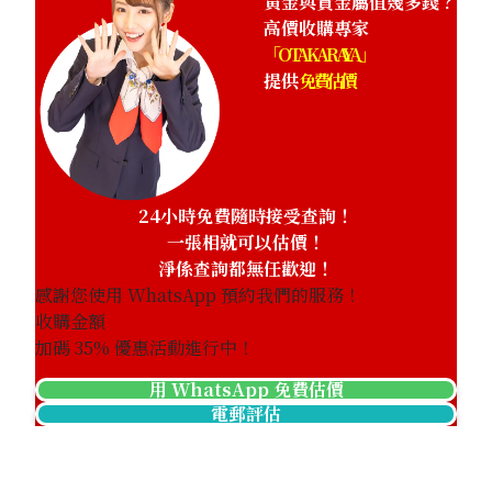
黃金與貴金屬值幾多錢？
高價收購專家
「OTAKARAYA」
提供
免費估價
24小時免費隨時接受查詢！
一張相就可以估價！
淨係查詢都無任歡迎！
感謝您使用 WhatsApp 預約我們的服務！
收購金額
加碼
35
% 優惠活動進行中！
用 WhatsApp 免費估價
電郵評估