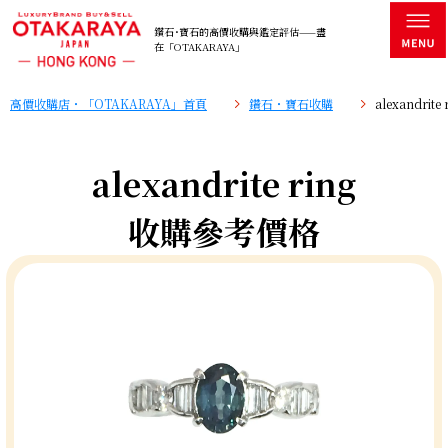
鑽石･寶石的高價收購與鑑定評估——盡
在「OTAKARAYA」
高價收購店・「OTAKARAYA」首頁
鑽石・寶石收購
alexandri
alexandrite ring
收購參考價格