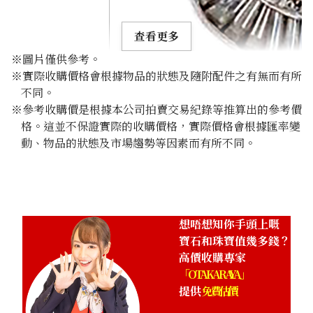
查看更多
※圖片僅供參考。
※實際收購價格會根據物品的狀態及隨附配件之有無而有所
不同。
※參考收購價是根據本公司拍賣交易紀錄等推算出的參考價
格。這並不保證實際的收購價格，實際價格會根據匯率變
Alexandrite ring 1.113ct
動、物品的狀態及市場趨勢等因素而有所不同。
參考回收價
HKD 21,248.84
想唔想知你手頭上嘅
寶石和珠寶值幾多錢？
高價收購專家
「OTAKARAYA」
提供
免費估價