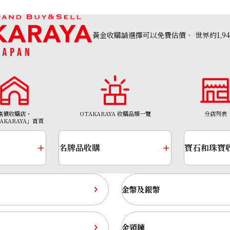
黃金收購請選擇可以免費估價、
世界約1,9
高價收購店・
OTAKARAYA 收購品類一覽
分店列表
AKARAYA」首頁
名牌品收購
寶石和珠寶
金幣及銀幣
金頸鍊