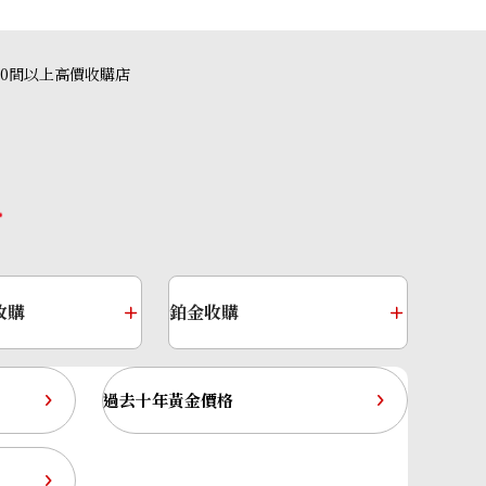
alexandrite ring
參考回收價
40間以上高價收購店
HKD 11,948.74
收購
鉑金收購
過去十年黃金價格