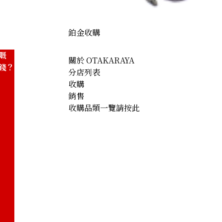
參考回收價
HKD 55,561.64
鉑金收購
嘅
關於 OTAKARAYA
錢？
分店列表
收購
銷售
收購品類一覽請按此