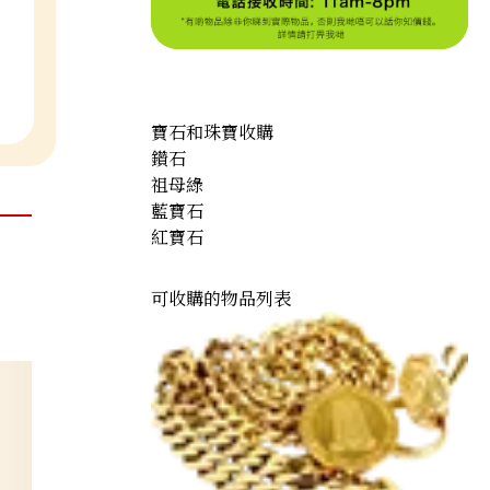
寶石和珠寶收購
鑽石
祖母綠
藍寶石
紅寶石
可收購的物品列表