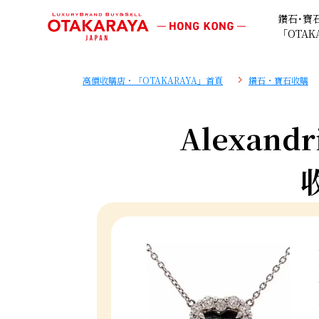
鑽石･寶
「OTAK
高價收購店・「OTAKARAYA」首頁
鑽石・寶石收購
Alexandri