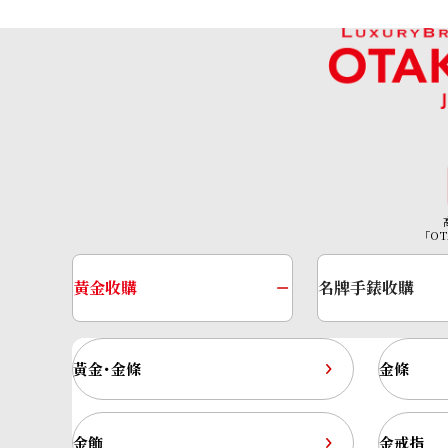
參考回收價
HKD 79,956.98
「OT
黃金收購
名牌手錶收購
黃金･金條
金條
金飾
金戒指