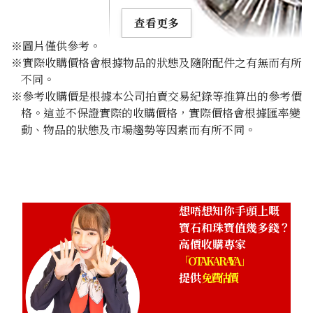
查看更多
※圖片僅供參考。
※實際收購價格會根據物品的狀態及隨附配件之有無而有所
不同。
※參考收購價是根據本公司拍賣交易紀錄等推算出的參考價
格。這並不保證實際的收購價格，實際價格會根據匯率變
Alexandrite ring 1.113ct
動、物品的狀態及市場趨勢等因素而有所不同。
參考回收價
HKD 21,248.84
想唔想知你手頭上嘅
寶石和珠寶值幾多錢？
高價收購專家
「OTAKARAYA」
提供
免費估價