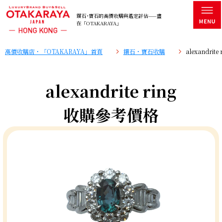
鑽石･寶石的高價收購與鑑定評估——盡
在「OTAKARAYA」
高價收購店・「OTAKARAYA」首頁
鑽石・寶石收購
alexandri
alexandrite ring
收購參考價格