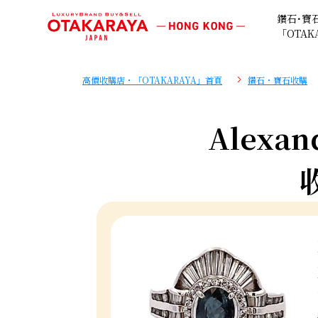
鑽石･寶
「OTAK
高價收購店・「OTAKARAYA」首頁
鑽石・寶石收購
Alexand