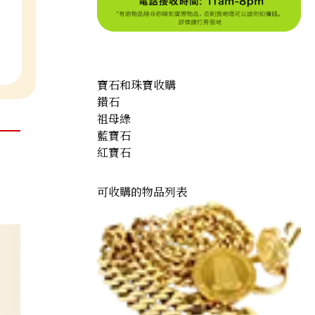
寶石和珠寶收購
鑽石
祖母綠
藍寶石
紅寶石
可收購的物品列表