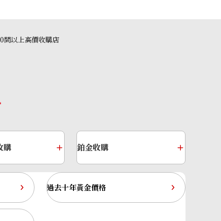
alexandrite ring
參考回收價
40間以上高價收購店
HKD 11,948.74
收購
鉑金收購
過去十年黃金價格