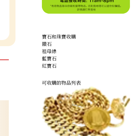
寶石和珠寶收購
鑽石
祖母綠
藍寶石
紅寶石
可收購的物品列表