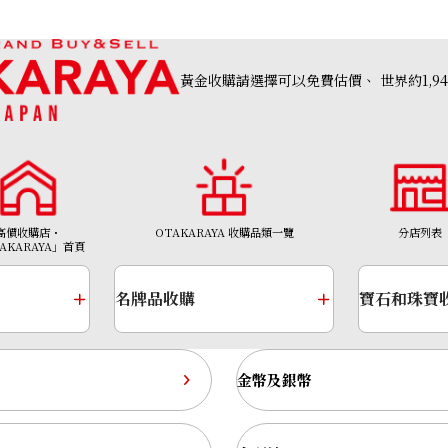
黃金收購請選擇可以免費估價、
世界約1,9
高價收購店・
OTAKARAYA 收購品類一覽
分店列表
AKARAYA」首頁
名牌品收購
寶石和珠寶
金幣及銀幣