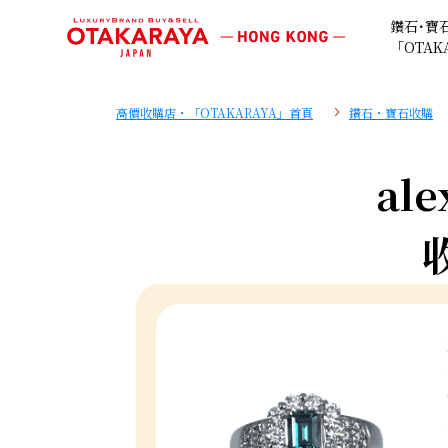
鑽石･寶
「OTAK
高價收購店・「OTAKARAYA」首頁
鑽石・寶石收購
ale