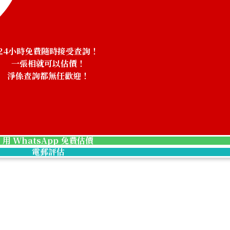
24小時免費隨時接受查詢！
一張相就可以估價！
淨係查詢都無任歡迎！
！
用 WhatsApp 免費估價
電郵評估