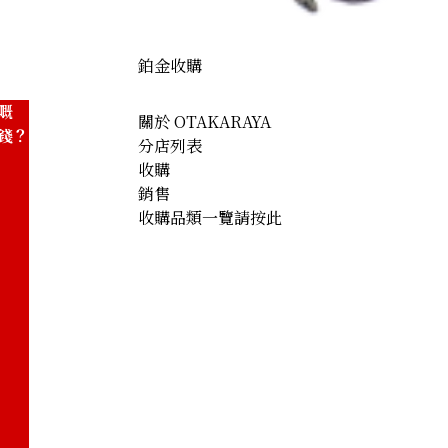
參考回收價
HKD 55,561.64
鉑金收購
嘅
關於 OTAKARAYA
錢？
分店列表
收購
銷售
收購品類一覽請按此