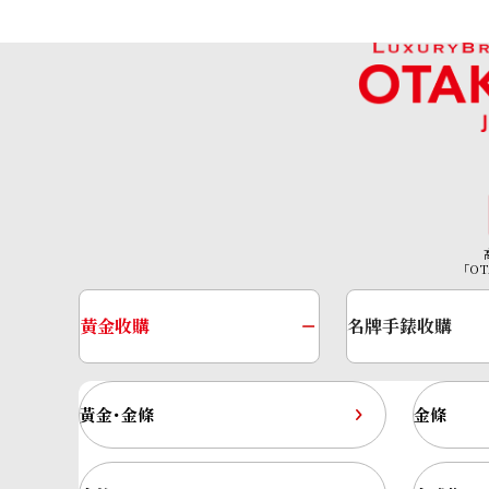
參考回收價
HKD 79,956.98
「OT
黃金收購
名牌手錶收購
黃金･金條
金條