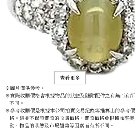
查看更多
※圖片僅供參考。
※實際收購價格會根據物品的狀態及隨附配件之有無而有所
不同。
※參考收購價是根據本公司拍賣交易紀錄等推算出的參考價
格。這並不保證實際的收購價格，實際價格會根據匯率變
Chrysoberyl cat’s eye ring 1.12ct
動、物品的狀態及市場趨勢等因素而有所不同。
參考回收價
HKD 4,271.67