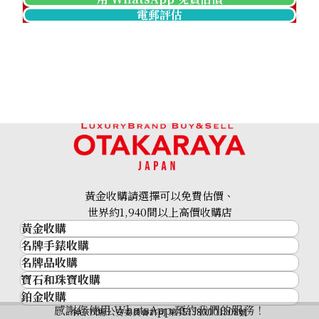
電郵評估
Cat’s eye ring 2.77ct
參考回收價
HKD 4,709.79
黃金收購請選擇可以免費估價、
世界約1,940間以上高價收購店
黃金收購
名牌手錶收購
黃金･金條
名牌品收購
名牌手錶收購
金條
寶石和珠寶收購
名牌品收購
勞力士 (Rolex)
金幣及銀幣
鉑金收購
寶石和珠寶
HERMES
Patek Philippe
過去十年黃金價格
感謝您使用 WhatsApp 預約我們的服務！
鉑金
神奈川縣公安委員會許可 第451380001308號
鑽石
LOUIS VUITTON
Audemars Piguet