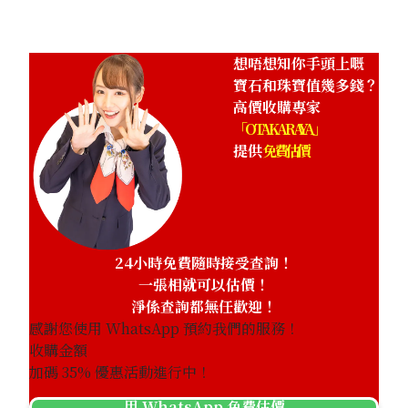
想唔想知你手頭上嘅
寶石和珠寶值幾多錢？
高價收購專家
「OTAKARAYA」
提供
免費估價
24小時免費隨時接受查詢！
一張相就可以估價！
淨係查詢都無任歡迎！
感謝您使用 WhatsApp 預約我們的服務！
收購金額
加碼
35
% 優惠活動進行中！
用 WhatsApp 免費估價