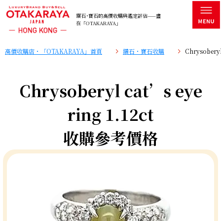
鑽石･寶石的高價收購與鑑定評估——盡
在「OTAKARAYA」
高價收購店・「OTAKARAYA」首頁
鑽石・寶石收購
Chrysobery
Chrysoberyl cat’s eye
ring 1.12ct
收購參考價格