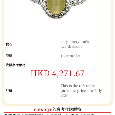
chrysoberyl cat's
寶石
eye/diamond
詳情
1.12ct/0.53ct
收購參考價格
HKD 4,271.67
This is the reference
註解
purchase price as of July
2024.
cats-eye
的參考收購價格