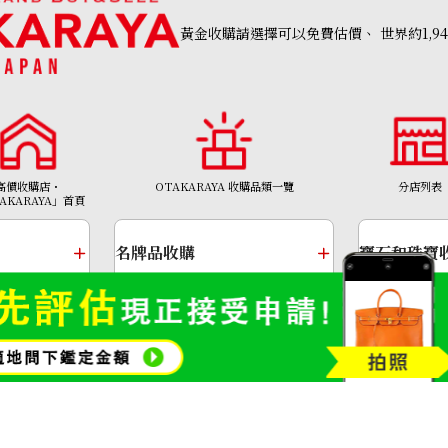
黃金收購請選擇可以免費估價、
世界約1,9
Chrysoberyl cat
參考回收價
高價收購店・
OTAKARAYA 收購品類一覽
分店列表
AKARAYA」首頁
HKD 5,531.27
名牌品收購
寶石和珠寶
金幣及銀幣
金頸鍊
Copyright©2026 高價