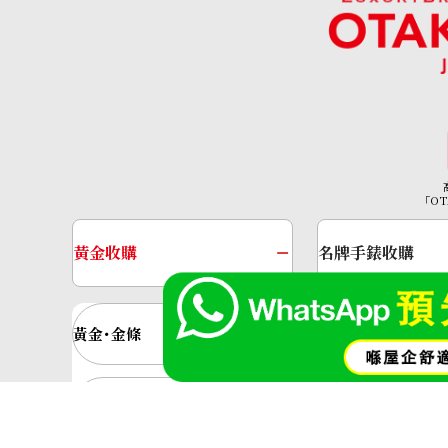
Chrysoberyl cat’s eye ring 2.4ct
參考回收價
「OT
HKD 5,312.21
黃金收購
名牌手錶收購
黃金･金條
金條
金飾
金戒指