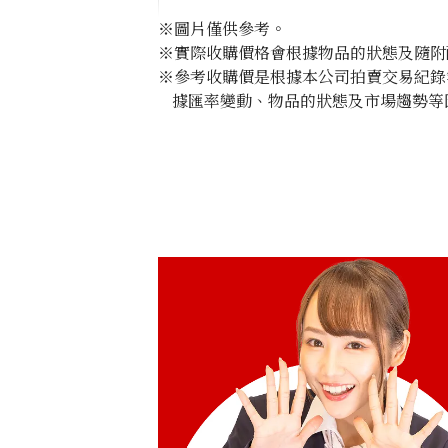
※圖片僅供參考。
※實際收購價格會根據物品的狀態及隨附
※參考收購價是根據本公司拍賣交易紀錄
據匯率變動、物品的狀態及市場趨勢等
Chrysoberyl cat’s eye ring 1.12ct
參考回收價
HKD 4,271.67