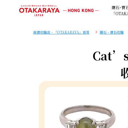
鑽石･寶
「OTAK
高價收購店・「OTAKARAYA」首頁
鑽石・寶石收購
Cat’s