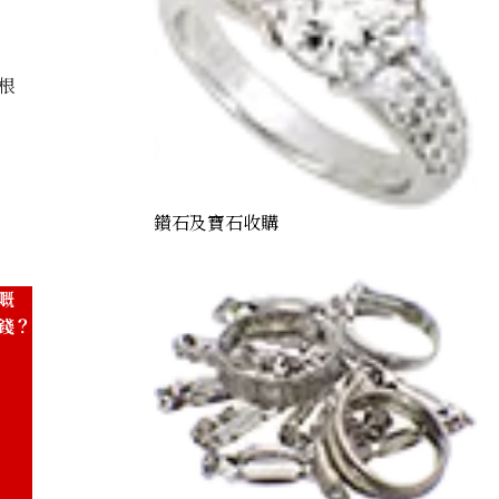
根
’s eye necklace 2.96ct
鑽石及寶石收購
嘅
錢？