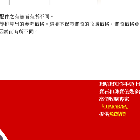
配件之有無而有所不同。
等推算出的參考價格。這並不保證實際的收購價格，實際價格會
因素而有所不同。
Chrysoberyl cat
參考回收價
HKD 4,655.03
想唔想知你手頭上
寶石和珠寶值幾多
高價收購專家
「OTAKARAYA」
提供
免費估價