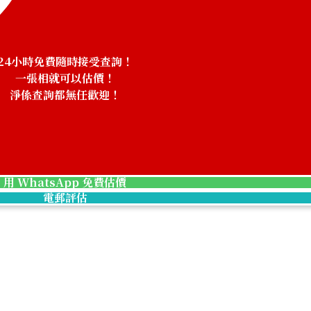
24小時免費隨時接受查詢！
一張相就可以估價！
淨係查詢都無任歡迎！
！
chrysoberyl cat
參考回收價
HKD 4,764.56
用 WhatsApp 免費估價
電郵評估