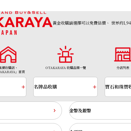
黃金收購請選擇可以免費估價、
世界約1,9
高價收購店・
OTAKARAYA 收購品類一覽
分店列表
AKARAYA」首頁
名牌品收購
寶石和珠寶
金幣及銀幣
Chrysoberyl cat