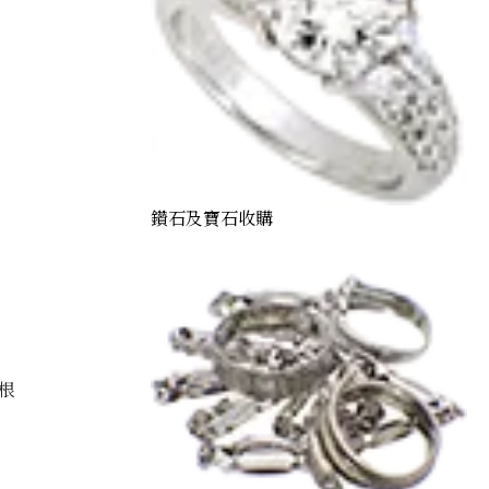
鑽石及寶石收購
根
’s eye necklace 2.96ct