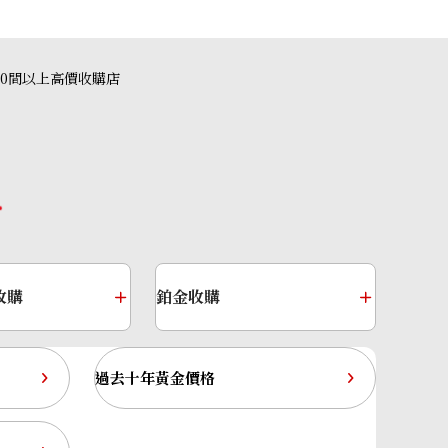
40間以上高價收購店
收購
鉑金收購
過去十年黃金價格
’s eye ring 2.55ct