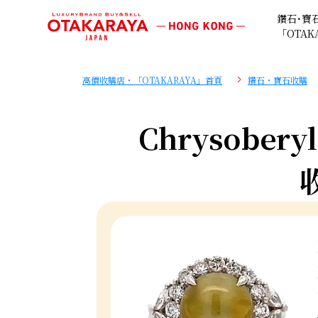
鑽石･寶
「OTAK
高價收購店・「OTAKARAYA」首頁
鑽石・寶石收購
Chrysoberyl 