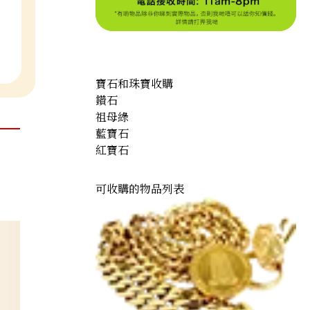
寶石和珠寶收購
鑽石
祖母綠
藍寶石
紅寶石
可收購的物品列表