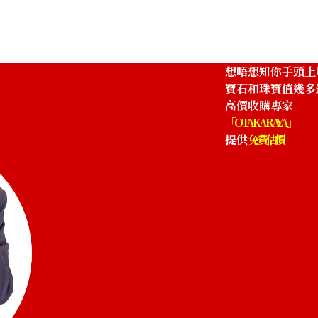
HKD 4,655.03
想唔想知你手頭上
寶石和珠寶值幾多
高價收購專家
「OTAKARAYA」
提供
免費估價