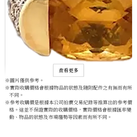
查看更多
※圖片僅供參考。
※實際收購價格會根據物品的狀態及隨附配件之有無而有所
不同。
※參考收購價是根據本公司拍賣交易紀錄等推算出的參考價
格。這並不保證實際的收購價格，實際價格會根據匯率變
Citrine diamond ring 3.3ct
動、物品的狀態及市場趨勢等因素而有所不同。
參考回收價
HKD 3,724.02