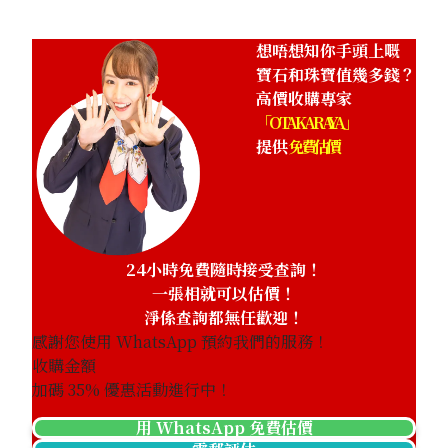
想唔想知你手頭上嘅
寶石和珠寶值幾多錢？
高價收購專家
「OTAKARAYA」
提供
免費估價
24小時免費隨時接受查詢！
一張相就可以估價！
淨係查詢都無任歡迎！
感謝您使用 WhatsApp 預約我們的服務！
收購金額
加碼
35
% 優惠活動進行中！
用 WhatsApp 免費估價