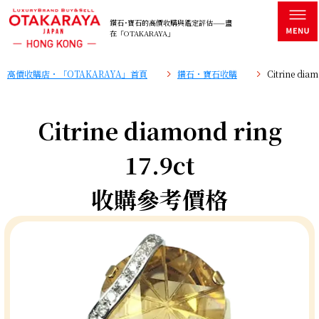
鑽石･寶石的高價收購與鑑定評估——盡
在「OTAKARAYA」
高價收購店・「OTAKARAYA」首頁
鑽石・寶石收購
Citrine di
Citrine diamond ring
17.9ct
收購參考價格