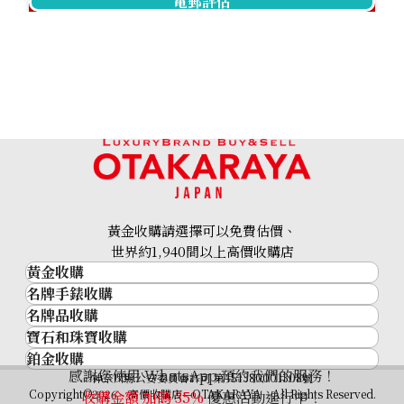
電郵評估
Citrine diamond ring 11.5ct
參考回收價
HKD 3,943.08
黃金收購請選擇可以免費估價、
世界約1,940間以上高價收購店
黃金收購
名牌手錶收購
黃金･金條
名牌品收購
名牌手錶收購
金條
寶石和珠寶收購
名牌品收購
勞力士 (Rolex)
金幣及銀幣
鉑金收購
寶石和珠寶
HERMES
Patek Philippe
過去十年黃金價格
感謝您使用 WhatsApp 預約我們的服務！
鉑金
神奈川縣公安委員會許可 第451380001308號
鑽石
LOUIS VUITTON
Audemars Piguet
金飾
Copyright©2026 高價收購店—OTAKARAYA All Rights Reserved.
收購金額 加碼
35%
優惠活動進行中！