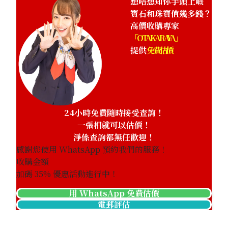
想唔想知你手頭上嘅
寶石和珠寶值幾多錢？
高價收購專家
「OTAKARAYA」
提供
免費估價
24小時免費隨時接受查詢！
一張相就可以估價！
淨係查詢都無任歡迎！
感謝您使用 WhatsApp 預約我們的服務！
收購金額
加碼
35
% 優惠活動進行中！
用 WhatsApp 免費估價
電郵評估