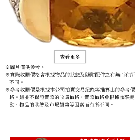
查看更多
※圖片僅供參考。
※實際收購價格會根據物品的狀態及隨附配件之有無而有所
不同。
※參考收購價是根據本公司拍賣交易紀錄等推算出的參考價
格。這並不保證實際的收購價格，實際價格會根據匯率變
Citrine diamond ring 3.3ct
動、物品的狀態及市場趨勢等因素而有所不同。
參考回收價
HKD 3,724.02