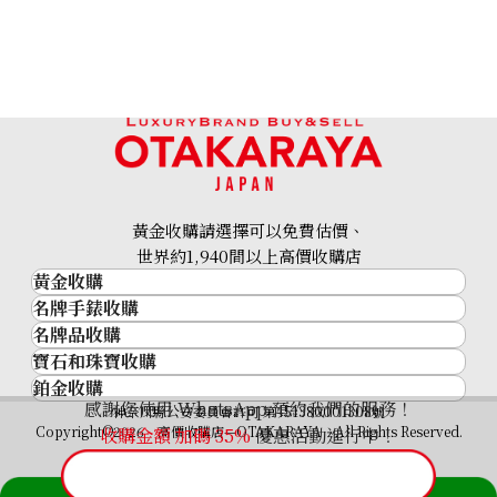
Citrine diamond ring 11.5ct
參考回收價
HKD 3,943.08
黃金收購請選擇可以免費估價、
世界約1,940間以上高價收購店
黃金收購
名牌手錶收購
黃金･金條
名牌品收購
名牌手錶收購
金條
寶石和珠寶收購
名牌品收購
勞力士 (Rolex)
金幣及銀幣
鉑金收購
寶石和珠寶
HERMES
Patek Philippe
過去十年黃金價格
感謝您使用 WhatsApp 預約我們的服務！
鉑金
神奈川縣公安委員會許可 第451380001308號
鑽石
LOUIS VUITTON
Audemars Piguet
金飾
Copyright©2026 高價收購店—OTAKARAYA All Rights Reserved.
收購金額 加碼
35%
優惠活動進行中！
祖母綠
CHANEL
Vacheron Constantin
金戒指
藍寶石
卡地亞（Cartier）
A. Lange & Söhne
金頸鍊