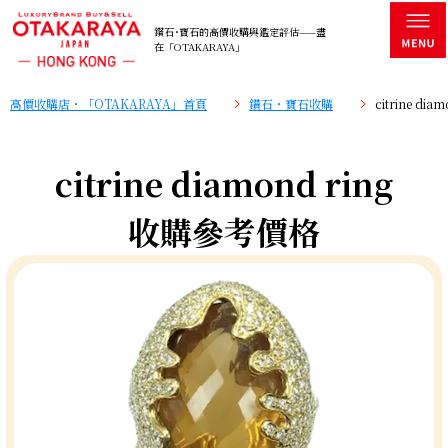
鑽石･寶石的高價收購與鑑定評估——盡
在「OTAKARAYA」
高價收購店・「OTAKARAYA」首頁
鑽石・寶石收購
citrine d
citrine diamond ring
收購參考價格