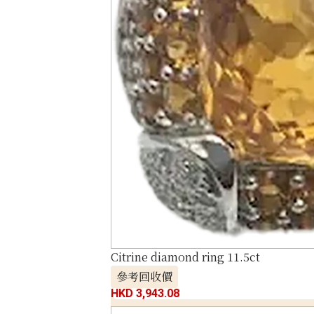
Citrine diamond ring 11.5ct
參考回收價
HKD 3,943.08