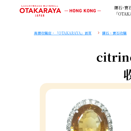
鑽石･寶
「OTAK
高價收購店・「OTAKARAYA」首頁
鑽石・寶石收購
citri