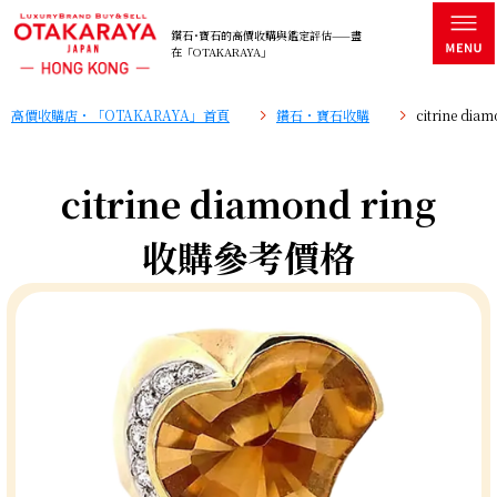
鑽石･寶石的高價收購與鑑定評估——盡
在「OTAKARAYA」
高價收購店・「OTAKARAYA」首頁
鑽石・寶石收購
citrine d
citrine diamond ring
收購參考價格