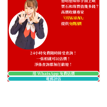
想唔想知你手頭上嘅
寶石和珠寶值幾多錢？
高價收購專家
「OTAKARAYA」
提供
免費估價
24小時免費隨時接受查詢！
一張相就可以估價！
淨係查詢都無任歡迎！
用 WhatsApp 免費估價
電郵評估