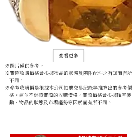
查看更多
※圖片僅供參考。
※實際收購價格會根據物品的狀態及隨附配件之有無而有所
不同。
※參考收購價是根據本公司拍賣交易紀錄等推算出的參考價
格。這並不保證實際的收購價格，實際價格會根據匯率變
Citrine diamond ring 3.3ct
動、物品的狀態及市場趨勢等因素而有所不同。
參考回收價
HKD 3,724.02