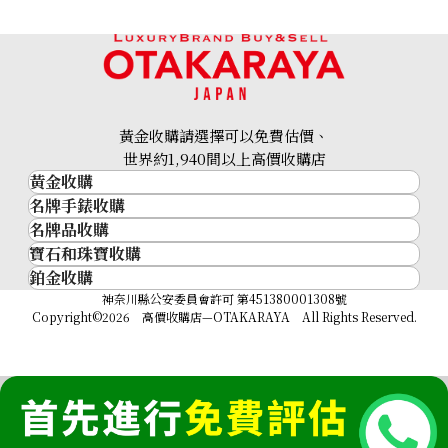
Citrine diamond ring 11.5ct
參考回收價
黃金收購請選擇可以免費估價、
HKD 3,943.08
世界約1,940間以上高價收購店
黃金收購
名牌手錶收購
黃金･金條
名牌品收購
名牌手錶收購
金條
寶石和珠寶收購
名牌品收購
勞力士 (Rolex)
金幣及銀幣
鉑金收購
寶石和珠寶
HERMES
Patek Philippe
過去十年黃金價格
鉑金
神奈川縣公安委員會許可 第451380001308號
鑽石
LOUIS VUITTON
Audemars Piguet
金飾
Copyright©2026 高價收購店—OTAKARAYA All Rights Reserved.
祖母綠
CHANEL
Vacheron Constantin
金戒指
藍寶石
卡地亞（Cartier）
A. Lange & Söhne
金頸鍊
紅寶石
CELINE
Breguet
FENDI
Christian Dior