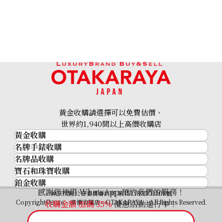
coral brooch
參考回收價
HKD 15,682.72
黃金收購請選擇可以免費估價、
世界約1,940間以上高價收購店
黃金收購
名牌手錶收購
黃金･金條
名牌品收購
名牌手錶收購
金條
寶石和珠寶收購
名牌品收購
勞力士 (Rolex)
金幣及銀幣
鉑金收購
寶石和珠寶
HERMES
Patek Philippe
過去十年黃金價格
感謝您使用 WhatsApp 預約我們的服務！
鉑金
神奈川縣公安委員會許可 第451380001308號
鑽石
LOUIS VUITTON
Audemars Piguet
金飾
Copyright©2026 高價收購店—OTAKARAYA All Rights Reserved.
收購金額 加碼
35%
優惠活動進行中！
祖母綠
CHANEL
Vacheron Constantin
金戒指
藍寶石