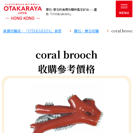
鑽石･寶石的高價收購與鑑定評估——盡
在「OTAKARAYA」
高價收購店・「OTAKARAYA」首頁
鑽石・寶石收購
coral br
coral brooch
收購參考價格