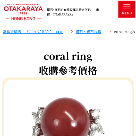
鑽石･寶石的高價收購與鑑定評估——盡
在「OTAKARAYA」
高價收購店・「OTAKARAYA」首頁
鑽石・寶石收購
coral ri
coral ring
收購參考價格