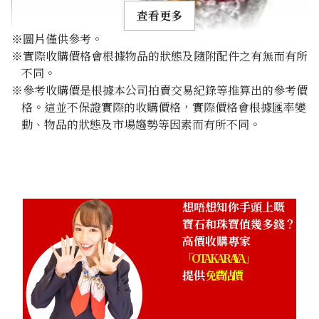
查看更多
※圖片僅供參考。
※實際收購價格會根據物品的狀態及隨附配件之有無而有所
不同。
※參考收購價是根據本公司拍賣交易紀錄等推算出的參考價
格。這並不保證實際的收購價格，實際價格會根據匯率變
coral brooch
動、物品的狀態及市場趨勢等因素而有所不同。
參考回收價
HKD 11,102.37
想唔想知你手頭上嘅
寶石和珠寶值幾多錢？
高價收購專家
「OTAKARAYA」
提供
免費估價