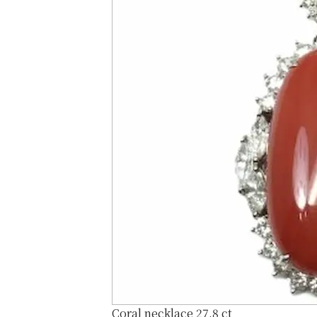
Coral necklace 27.8 ct