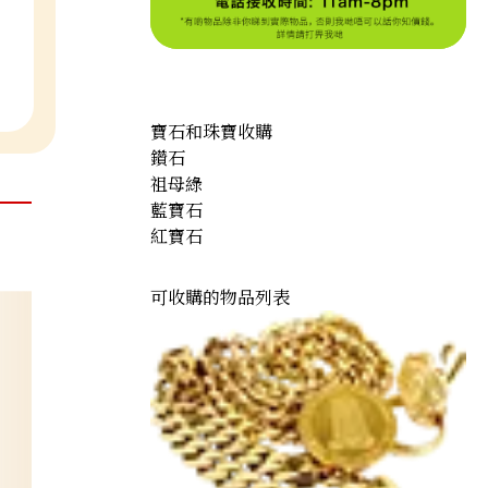
寶石和珠寶收購
鑽石
祖母綠
藍寶石
紅寶石
可收購的物品列表