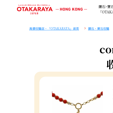
鑽石･寶
「OTAK
高價收購店・「OTAKARAYA」首頁
鑽石・寶石收購
co