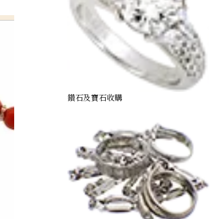
鑽石及寶石收購