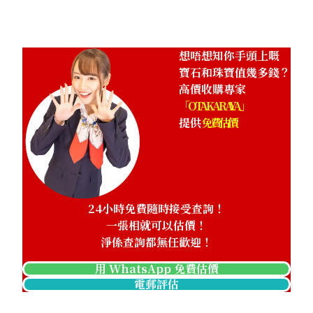
想唔想知你手頭上嘅
寶石和珠寶值幾多錢？
高價收購專家
「OTAKARAYA」
提供
免費估價
24小時免費隨時接受查詢！
一張相就可以估價！
淨係查詢都無任歡迎！
用 WhatsApp 免費估價
電郵評估