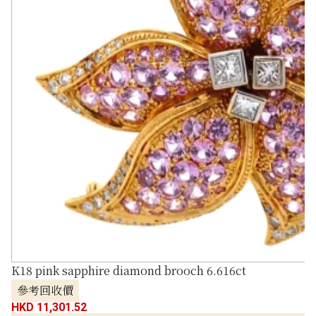
K18 pink sapphire diamond brooch 6.616ct
參考回收價
HKD 11,301.52