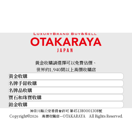
黃金收購請選擇可以免費估價、
世界約1,940間以上高價收購店
黃金收購
名牌手錶收購
黃金･金條
名牌品收購
名牌手錶收購
金條
寶石和珠寶收購
名牌品收購
勞力士 (Rolex)
金幣及銀幣
鉑金收購
寶石和珠寶
HERMES
Patek Philippe
過去十年黃金價格
鉑金
神奈川縣公安委員會許可 第451380001308號
鑽石
LOUIS VUITTON
Audemars Piguet
金飾
Copyright©2026 高價收購店—OTAKARAYA All Rights Reserved.
祖母綠
CHANEL
Vacheron Constantin
金戒指
藍寶石
卡地亞（Cartier）
A. Lange & Söhne
金頸鍊