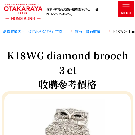
鑽石･寶石的高價收購與鑑定評估——盡
在「OTAKARAYA」
高價收購店・「OTAKARAYA」首頁
鑽石・寶石收購
K18WG dia
K18WG diamond brooch
3 ct
收購參考價格