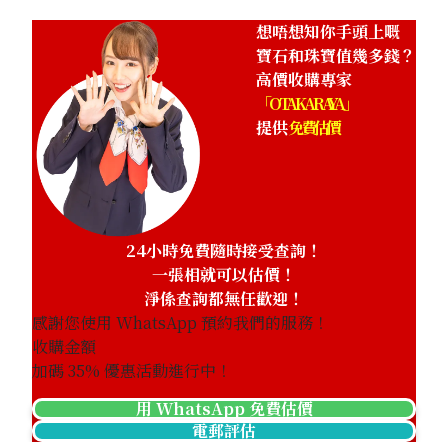
想唔想知你手頭上嘅
寶石和珠寶值幾多錢？
高價收購專家
「OTAKARAYA」
提供
免費估價
24小時免費隨時接受查詢！
一張相就可以估價！
淨係查詢都無任歡迎！
感謝您使用 WhatsApp 預約我們的服務！
收購金額
加碼
35
% 優惠活動進行中！
用 WhatsApp 免費估價
電郵評估