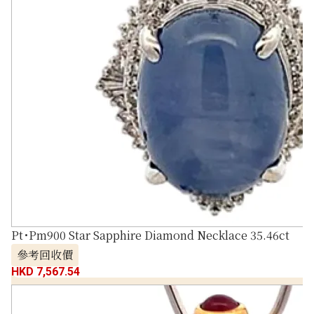
Pt･Pm900 Star Sapphire Diamond Necklace 35.46ct
參考回收價
HKD 7,567.54