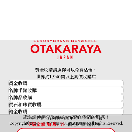
黃金收購請選擇可以免費估價、
世界約1,940間以上高價收購店
黃金收購
名牌手錶收購
黃金･金條
名牌品收購
名牌手錶收購
金條
寶石和珠寶收購
名牌品收購
勞力士 (Rolex)
金幣及銀幣
鉑金收購
寶石和珠寶
HERMES
Patek Philippe
過去十年黃金價格
感謝您使用 WhatsApp 預約我們的服務！
鉑金
神奈川縣公安委員會許可 第451380001308號
鑽石
LOUIS VUITTON
Audemars Piguet
金飾
Copyright©2026 高價收購店—OTAKARAYA All Rights Reserved.
收購金額 加碼
35%
優惠活動進行中！
祖母綠
CHANEL
Vacheron Constantin
金戒指