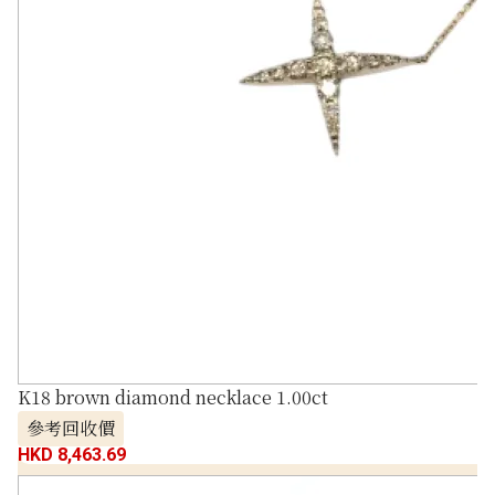
K18 brown diamond necklace 1.00ct
參考回收價
HKD 8,463.69