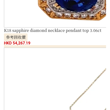
K18 sapphire diamond necklace pendant top 3.06ct
參考回收價
HKD 54,267.19