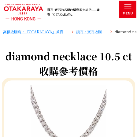
鑽石･寶石的高價收購與鑑定評估——盡
在「OTAKARAYA」
高價收購店・「OTAKARAYA」首頁
鑽石・寶石收購
diamond n
diamond necklace 10.5 ct
收購參考價格