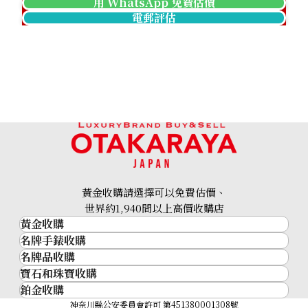
用 WhatsApp 免費估價
電郵評估
黃金收購請選擇可以免費估價、
世界約1,940間以上高價收購店
黃金收購
名牌手錶收購
黃金･金條
名牌品收購
名牌手錶收購
金條
寶石和珠寶收購
名牌品收購
勞力士 (Rolex)
金幣及銀幣
鉑金收購
寶石和珠寶
HERMES
Patek Philippe
過去十年黃金價格
鉑金
神奈川縣公安委員會許可 第451380001308號
鑽石