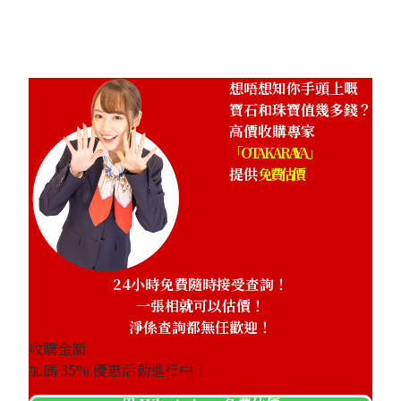
想唔想知你手頭上嘅
寶石和珠寶值幾多錢？
高價收購專家
「OTAKARAYA」
提供
免費估價
24小時免費隨時接受查詢！
一張相就可以估價！
淨係查詢都無任歡迎！
收購金額
加碼
35
% 優惠活動進行中！