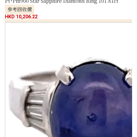
Pt･Pm900 Star Sapphire Diamond Ring 101.81ct
參考回收價
HKD 10,206.22