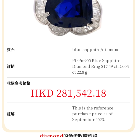
寶石
blue sapphire/diamond
Pt･Pm900 Blue Sapphire
詳情
Diamond Ring S17.49 ct D3.05
ct 22.8 g
收購參考價格
HKD 281,542.18
This is the reference
註解
purchase price as of
September 2023.
diamond
的參考收購價格