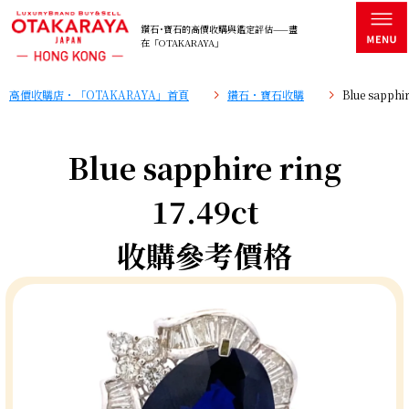
鑽石･寶石的高價收購與鑑定評估——盡
在「OTAKARAYA」
高價收購店・「OTAKARAYA」首頁
鑽石・寶石收購
Blue sapph
Blue sapphire ring
17.49ct
收購參考價格