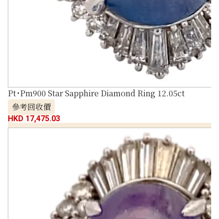
Pt･Pm900 Star Sapphire Diamond Ring 12.05ct
參考回收價
HKD 17,475.03