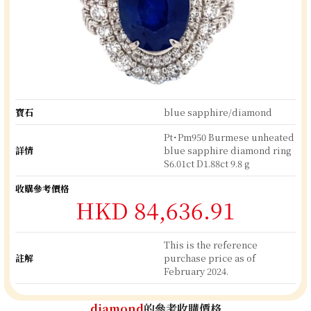
寶石
blue sapphire/diamond
Pt･Pm950 Burmese unheated
詳情
blue sapphire diamond ring
S6.01ct D1.88ct 9.8 g
收購參考價格
HKD 84,636.91
This is the reference
註解
purchase price as of
February 2024.
diamond
的參考收購價格