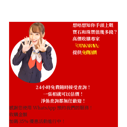
HKD 21,806.45
想唔想知你手頭上嘅
寶石和珠寶值幾多錢？
高價收購專家
「OTAKARAYA」
提供
免費估價
24小時免費隨時接受查詢！
一張相就可以估價！
淨係查詢都無任歡迎！
感謝您使用 WhatsApp 預約我們的服務！
收購金額
加碼
35
% 優惠活動進行中！