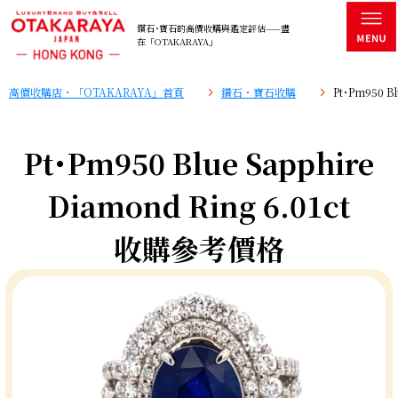
鑽石･寶石的高價收購與鑑定評估——盡
在「OTAKARAYA」
高價收購店・「OTAKARAYA」首頁
鑽石・寶石收購
Pt･Pm950 B
Pt･Pm950 Blue Sapphire
Diamond Ring 6.01ct
收購參考價格