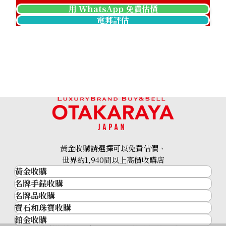
用 WhatsApp 免費估價
電郵評估
Pt･Pm900 Star Sapphire Diamond Ring 12.05ct
參考回收價
HKD 17,475.03
黃金收購請選擇可以免費估價、
世界約1,940間以上高價收購店
黃金收購
名牌手錶收購
黃金･金條
名牌品收購
名牌手錶收購
金條
寶石和珠寶收購
名牌品收購
勞力士 (Rolex)
金幣及銀幣
鉑金收購
寶石和珠寶
HERMES
Patek Philippe
過去十年黃金價格