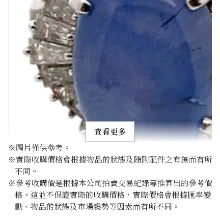
查看更多
※圖片僅供參考。
※實際收購價格會根據物品的狀態及隨附配件之有無而有所
不同。
※參考收購價是根據本公司拍賣交易紀錄等推算出的參考價
格。這並不保證實際的收購價格，實際價格會根據匯率變
Pt･Pm900 Star Sapphire Diamond Ring 10.97ct
動、物品的狀態及市場趨勢等因素而有所不同。
參考回收價