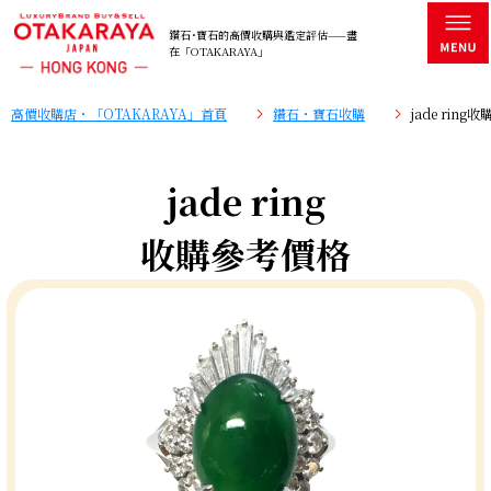
鑽石･寶石的高價收購與鑑定評估——盡
在「OTAKARAYA」
高價收購店・「OTAKARAYA」首頁
鑽石・寶石收購
jade rin
jade ring
收購參考價格