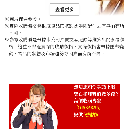
查看更多
※圖片僅供參考。
※實際收購價格會根據物品的狀態及隨附配件之有無而有所
不同。
※參考收購價是根據本公司拍賣交易紀錄等推算出的參考價
格。這並不保證實際的收購價格，實際價格會根據匯率變
Jade brooch 0.51 ct
動、物品的狀態及市場趨勢等因素而有所不同。
參考回收價
HKD 4,679.92
想唔想知你手頭上嘅
寶石和珠寶值幾多錢？
高價收購專家
「OTAKARAYA」
提供
免費估價