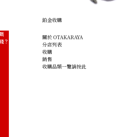
參考回收價
HKD 6,322.87
鉑金收購
嘅
關於 OTAKARAYA
錢？
分店列表
收購
銷售
收購品類一覽請按此