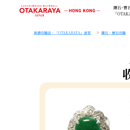
鑽石･寶
「OTAK
高價收購店・「OTAKARAYA」首頁
鑽石・寶石收購