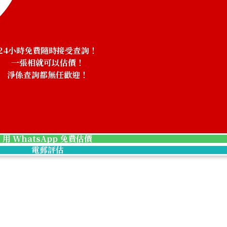
24小時免費隨時接受查詢！
一張相就可以估價！
淨係查詢都無任歡迎！
！
用 WhatsApp 免費估價
電郵評估