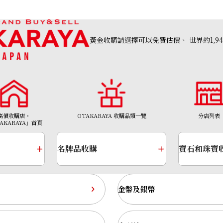
黃金收購請選擇可以免費估價、
世界約1,9
高價收購店・
OTAKARAYA 收購品類一覽
分店列表
AKARAYA」首頁
名牌品收購
寶石和珠寶
金幣及銀幣