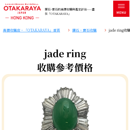
鑽石･寶石的高價收購與鑑定評估——盡
在「OTAKARAYA」
高價收購店・「OTAKARAYA」首頁
鑽石・寶石收購
jade rin
jade ring
收購參考價格