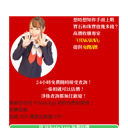
想唔想知你手頭上嘅
寶石和珠寶值幾多錢？
高價收購專家
「OTAKARAYA」
提供
免費估價
24小時免費隨時接受查詢！
一張相就可以估價！
淨係查詢都無任歡迎！
感謝您使用 WhatsApp 預約我們的服務！
收購金額
加碼
35
% 優惠活動進行中！
用 WhatsApp 免費估價