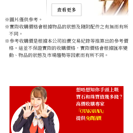
查看更多
※圖片僅供參考。
※實際收購價格會根據物品的狀態及隨附配件之有無而有所
不同。
※參考收購價是根據本公司拍賣交易紀錄等推算出的參考價
格。這並不保證實際的收購價格，實際價格會根據匯率變
Jade brooch 0.51 ct
動、物品的狀態及市場趨勢等因素而有所不同。
參考回收價
HKD 4,679.92
想唔想知你手頭上嘅
寶石和珠寶值幾多錢？
高價收購專家
「OTAKARAYA」
提供
免費估價