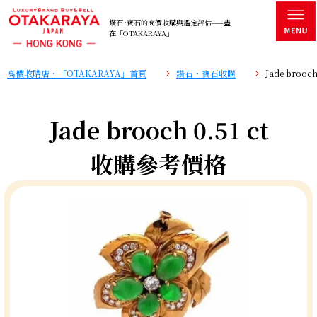
鑽石･寶石的高價收購與鑑定評估——盡
在「OTAKARAYA」
高價收購店・「OTAKARAYA」首頁
鑽石・寶石收購
Jade broo
Jade brooch 0.51 ct
收購參考價格