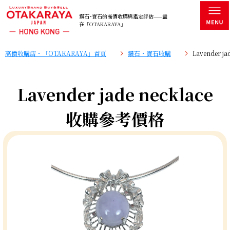
鑽石･寶石的高價收購與鑑定評估——盡
在「OTAKARAYA」
高價收購店・「OTAKARAYA」首頁
鑽石・寶石收購
Lavender 
Lavender jade necklace
收購參考價格