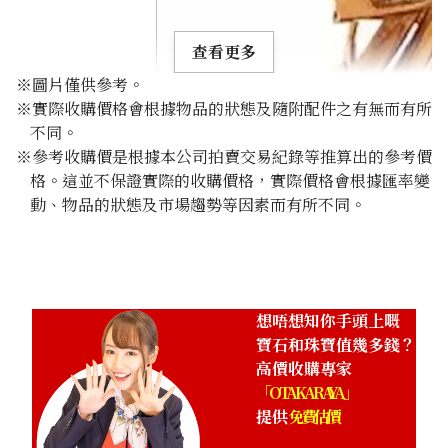
查看更多
※圖片僅供參考。
※實際收購價格會根據物品的狀態及隨附配件之有無而有所
不同。
※參考收購價是根據本公司拍賣交易紀錄等推算出的參考價
格。這並不保證實際的收購價格，實際價格會根據匯率變
Jade brooch 0.51 ct
動、物品的狀態及市場趨勢等因素而有所不同。
參考回收價
HKD 4,679.92
想唔想知你手頭上嘅
寶石和珠寶值幾多錢？
高價收購專家
「OTAKARAYA」
提供
免費估價