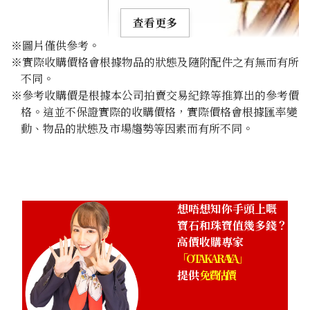
查看更多
※圖片僅供參考。
※實際收購價格會根據物品的狀態及隨附配件之有無而有所
不同。
※參考收購價是根據本公司拍賣交易紀錄等推算出的參考價
格。這並不保證實際的收購價格，實際價格會根據匯率變
Jade brooch 0.51 ct
動、物品的狀態及市場趨勢等因素而有所不同。
參考回收價
HKD 4,679.92
想唔想知你手頭上嘅
寶石和珠寶值幾多錢？
高價收購專家
「OTAKARAYA」
提供
免費估價