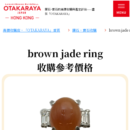
鑽石･寶石的高價收購與鑑定評估——盡
在「OTAKARAYA」
高價收購店・「OTAKARAYA」首頁
鑽石・寶石收購
brown jad
brown jade ring
收購參考價格