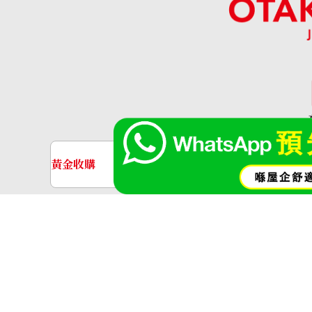
Bvlgari pearl ring
參考回收價
HKD 8,662.84
「OT
黃金收購
名牌手錶收購
黃金･金條
金條
金飾
金戒指
神奈川縣公安委員會許可 第4513800