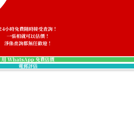
24小時免費隨時接受查詢！
一張相就可以估價！
淨係查詢都無任歡迎！
用 WhatsApp 免費估價
電郵評估
Bvlgari pearl ring
參考回收價