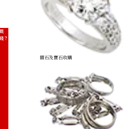
嘅
錢？
鑽石及寶石收購