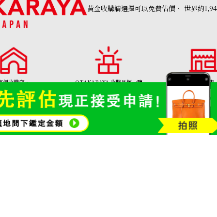
黃金收購請選擇可以免費估價、
世界約1,9
Mikimoto small pearl 6 strand neckl
參考回收價
HKD 7,318.60
高價收購店・
OTAKARAYA 收購品類一覽
分店列表
AKARAYA」首頁
名牌品收購
寶石和珠寶
金幣及銀幣
金頸鍊
01308號
Copyright©2026 高價