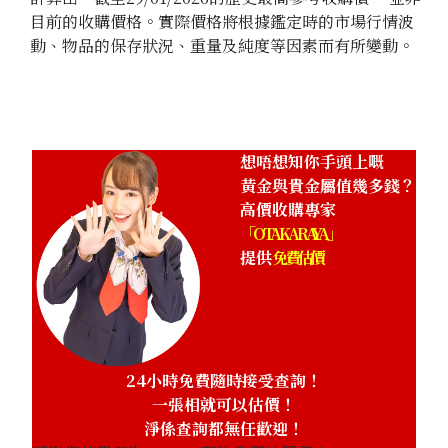
目前的收購價格。實際價格將根據鑑定時的市場行情波
動、物品的保存狀況、重量及純度等因素而有所變動。
想唔想知你手頭上嘅
黃金與貴金屬值幾多錢？
高價收購專家
「OTAKARAYA」
提供
免費估價
24小時免費隨時接受查詢！
一張相就可以估價！
淨係查詢都無任歡迎！