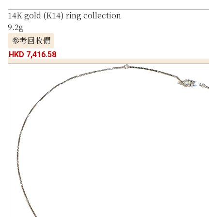
14K gold (K14) ring collection
9.2g
參考回收價
HKD 7,416.58