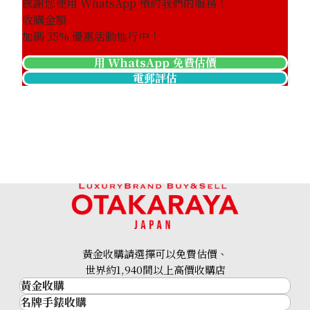
感謝您使用 WhatsApp 預約我們的服務！
收購金額
加碼
35
% 優惠活動進行中！
用 WhatsApp 免費估價
電郵評估
黃金收購請選擇可以免費估價、
世界約1,940間以上高價收購店
黃金收購
名牌手錶收購
黃金･金條