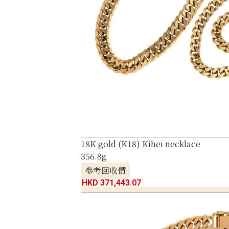
18K gold (K18) Kihei necklace
356.8g
參考回收價
HKD 371,443.07