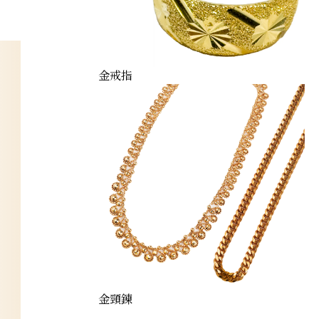
金戒指
金頸鍊