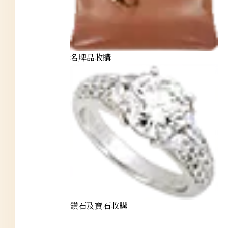
名牌品收購
鑽石及寶石收購