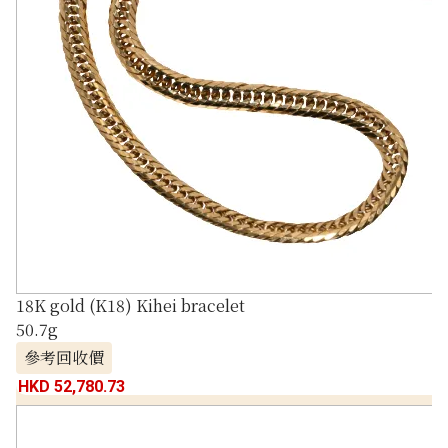
18K gold (K18) Kihei bracelet
50.7g
參考回收價
HKD 52,780.73