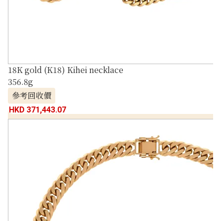
18K gold (K18) Kihei necklace
356.8g
參考回收價
HKD 371,443.07