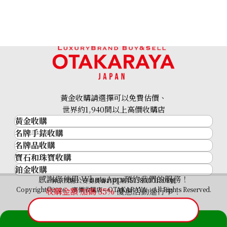
黃金收購請選擇可以免費估價、
世界約1,940間以上高價收購店
黃金收購
名牌手錶收購
黃金･金條
名牌品收購
名牌手錶收購
金條
寶石和珠寶收購
名牌品收購
勞力士 (Rolex)
金幣及銀幣
鉑金收購
寶石和珠寶
HERMES
Patek Philippe
過去十年黃金價格
感謝您使用 WhatsApp 預約我們的服務！
鉑金
神奈川縣公安委員會許可 第451380001308號
鑽石
LOUIS VUITTON
Audemars Piguet
金飾
Copyright©2026 高價收購店—OTAKARAYA All Rights Reserved.
收購金額 加碼
35%
優惠活動進行中！
祖母綠
CHANEL
Vacheron Constantin
金戒指
藍寶石
卡地亞（Cartier）
A. Lange & Söhne
金頸鍊
紅寶石
CELINE
Breguet