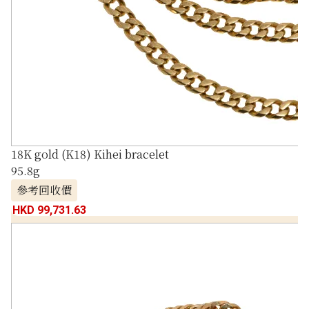
18K gold (K18) Kihei bracelet
95.8g
參考回收價
HKD 99,731.63