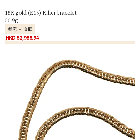
18K gold (K18) Kihei bracelet
50.9g
參考回收價
HKD 52,988.94