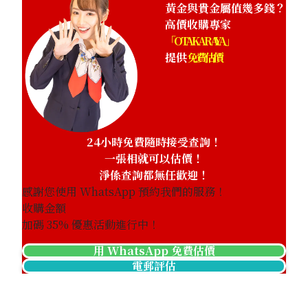
黃金與貴金屬值幾多錢？
高價收購專家
「OTAKARAYA」
提供
免費估價
24小時免費隨時接受查詢！
一張相就可以估價！
淨係查詢都無任歡迎！
感謝您使用 WhatsApp 預約我們的服務！
收購金額
加碼
35
% 優惠活動進行中！
用 WhatsApp 免費估價
電郵評估