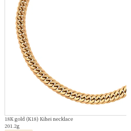
18K gold (K18) Kihei necklace
201.2g