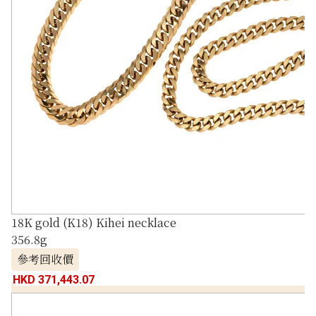
18K gold (K18) Kihei necklace
356.8g
參考回收價
HKD 371,443.07