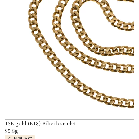
18K gold (K18) Kihei bracelet
95.8g