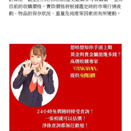
目前的收購價格。實際價格將根據鑑定時的市場行情波
動、物品的保存狀況、重量及純度等因素而有所變動。
想唔想知你手頭上嘅
黃金與貴金屬值幾多錢？
高價收購專家
「OTAKARAYA」
提供
免費估價
24小時免費隨時接受查詢！
一張相就可以估價！
淨係查詢都無任歡迎！