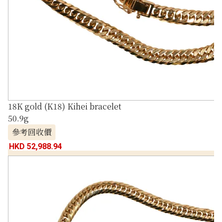
18K gold (K18) Kihei bracelet
50.9g
參考回收價
HKD 52,988.94