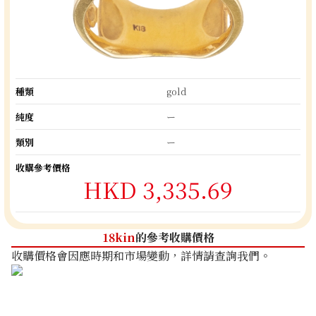
種類
gold
純度
ー
類別
ー
收購參考價格
HKD 3,335.69
18kin
的參考收購價格
收購價格會因應時期和市場變動，詳情請查詢我們。