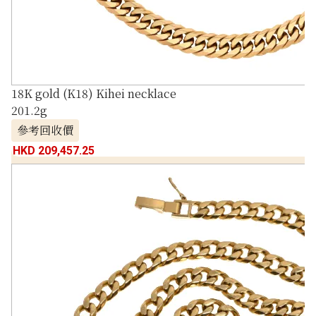
18K gold (K18) Kihei necklace
201.2g
參考回收價
HKD 209,457.25