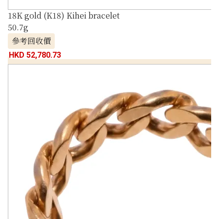
18K gold (K18) Kihei bracelet
50.7g
參考回收價
HKD 52,780.73