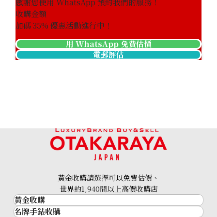
感謝您使用 WhatsApp 預約我們的服務！
收購金額
加碼
35
% 優惠活動進行中！
用 WhatsApp 免費估價
電郵評估
黃金收購請選擇可以免費估價、
世界約1,940間以上高價收購店
黃金收購
名牌手錶收購
黃金･金條