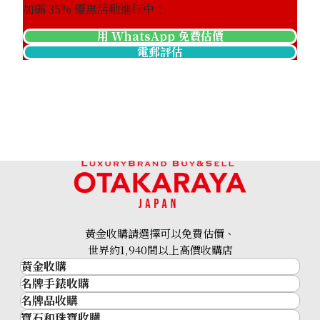
加碼
35
% 優惠活動進行中！
用 WhatsApp 免費估價
電郵評估
24K Gold (K24) Medal Commemorating Emperor Showa
to West Germany
黃金收購請選擇可以免費估價、
29.8g
世界約1,940間以上高價收購店
黃金收購
參考回收價
名牌手錶收購
黃金･金條
HKD 41,087.94
名牌品收購
名牌手錶收購
金條
寶石和珠寶收購
名牌品收購
勞力士 (Rolex)