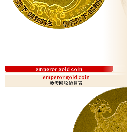
emperor gold coin
emperor gold coin
參考回收價目表