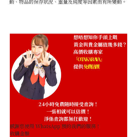
動、物品的保存狀況、重量及純度等因素而有所變動。
24K Gold (K24) Golden Wedding Commemorative Gold C
Majesties the Emperor and Empress
26g
參考回收價
HKD 36,137.66
想唔想知你手頭上嘅
黃金與貴金屬值幾多錢？
高價收購專家
「OTAKARAYA」
提供
免費估價
24小時免費隨時接受查詢！
一張相就可以估價！
淨係查詢都無任歡迎！
感謝您使用 WhatsApp 預約我們的服務！
收購金額