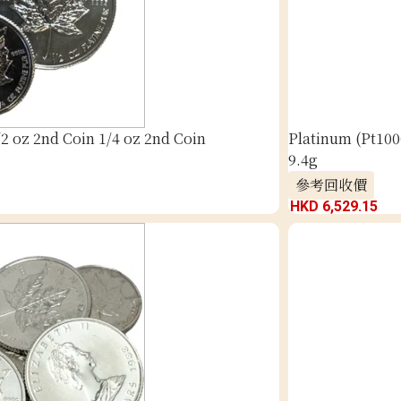
2 oz 2nd Coin 1/4 oz 2nd Coin
Platinum (Pt1000
9.4g
參考回收價
HKD 6,529.15