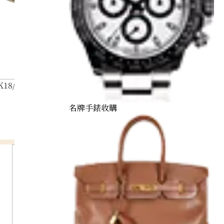
K18/Pt900) combination bracelet/pendant top
名牌手錶收購