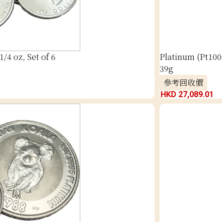
/4 oz, Set of 6
Platinum (Pt100
39g
參考回收價
HKD 27,089.01