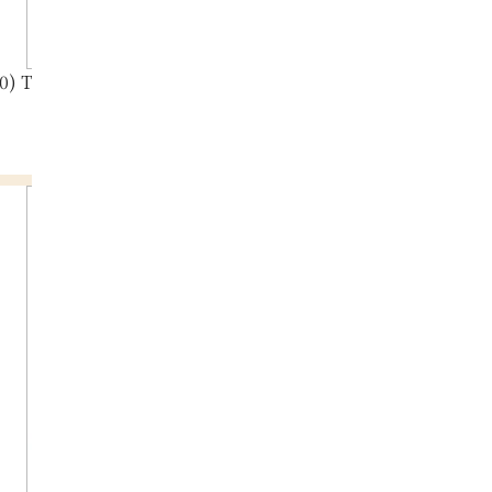
0) Tanaka Kikinzoku 16 medals