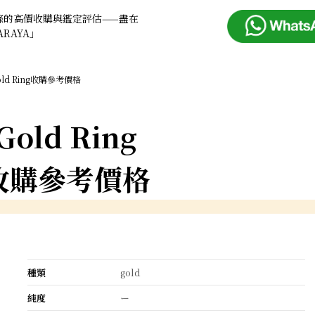
條的高價收購與鑑定評估——盡在
ARAYA」
old Ring收購參考價格
Gold Ring
收購參考價格
種類
gold
純度
ー