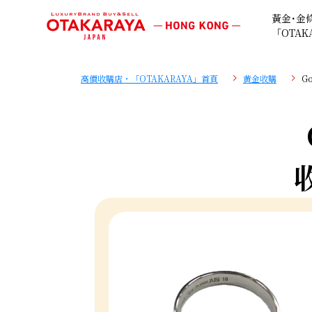
黃金･金
「OTAK
高價收購店・「OTAKARAYA」首頁
黄金收購
G