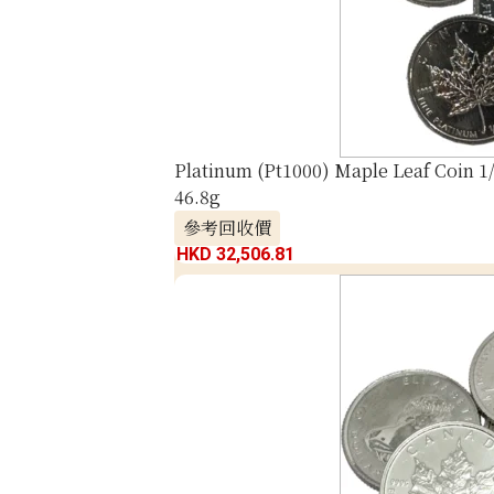
Platinum (Pt1000) Maple Leaf Coin 1/
46.8g
參考回收價
HKD 32,506.81