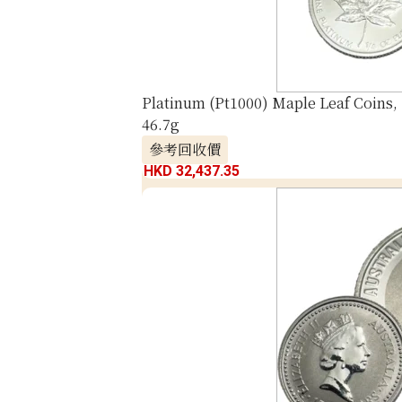
Platinum (Pt1000) Maple Leaf Coins, 1
46.7g
參考回收價
HKD 32,437.35