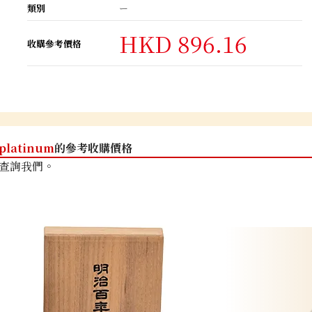
類別
ー
HKD 896.16
收購參考價格
platinum
的參考收購價格
查詢我們。