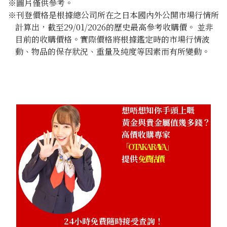
※圖片僅供參考。
※刊登價格是根據總公司所在之日本國內外公開市場行情所
計算出，截至29/01/2026的歷史最高參考收購價。 並非
目前的收購價格。實際價格將根據鑑定時的市場行情波
動、物品的保存狀況、重量及純度等因素而有所變動。
Gold Platinum (K24/Sv1000) Meiji 100th Anniversary St
Pure Silver Medal Set
100g
參考回收價
HKD 90,138.31
想唔想知你手頭上嘅
黃金與貴金屬值幾多錢？
高價收購專家
「OTAKARAYA」
提供
免費估價
24小時免費隨時接受查詢！