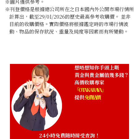
※圖片僅供參考。
※刊登價格是根據總公司所在之日本國內外公開市場行情所
計算出，截至29/01/2026的歷史最高參考收購價。 並非
目前的收購價格。實際價格將根據鑑定時的市場行情波
動、物品的保存狀況、重量及純度等因素而有所變動。
Gold Platinum (K24/Sv1000) Meiji 100th Anniversary St
Pure Silver Medal Set
100g
參考回收價
HKD 90,138.31
想唔想知你手頭上嘅
黃金與貴金屬值幾多錢？
高價收購專家
「OTAKARAYA」
提供
免費估價
24小時免費隨時接受查詢！