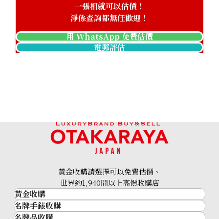
一張相就可以估價！
淨係查詢都無任歡迎！
用 WhatsApp 免費估價
電郵評估
Platinum (Pt1000) Maple Leaf Coin 1/2 oz 2nd Coin 1/4 
46.8g
參考回收價
HKD 32,506.81
黃金收購請選擇可以免費估價、
世界約1,940間以上高價收購店
黃金收購
名牌手錶收購
黃金･金條
名牌品收購
名牌手錶收購
金條