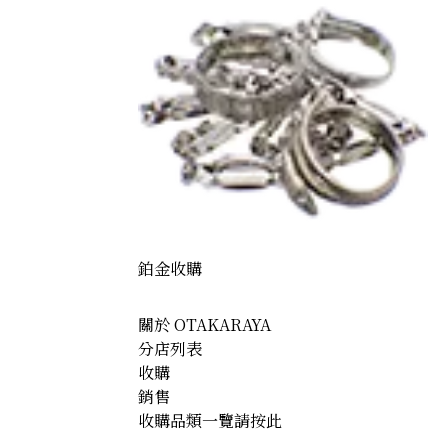
鉑金收購
關於 OTAKARAYA
分店列表
0) Tanaka Kikinzoku 16 medals
收購
銷售
收購品類一覽請按此