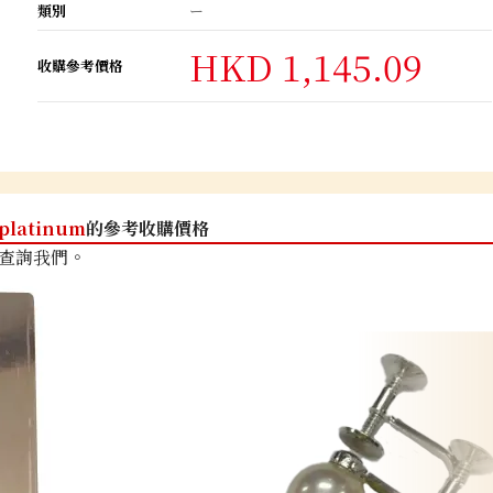
類別
ー
HKD 1,145.09
收購參考價格
platinum
的參考收購價格
查詢我們。