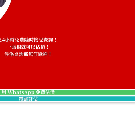
9.4g
參考回收價
HKD 6,529.15
24小時免費隨時接受查詢！
一張相就可以估價！
淨係查詢都無任歡迎！
！
用 WhatsApp 免費估價
電郵評估
/4 oz, Set of 6
Platinum (Pt100
39g