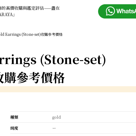
條的高價收購與鑑定評估——盡在
ARAYA」
ld Earrings (Stone-set)收購參考價格
rrings (Stone-set)
收購參考價格
種類
gold
純度
ー