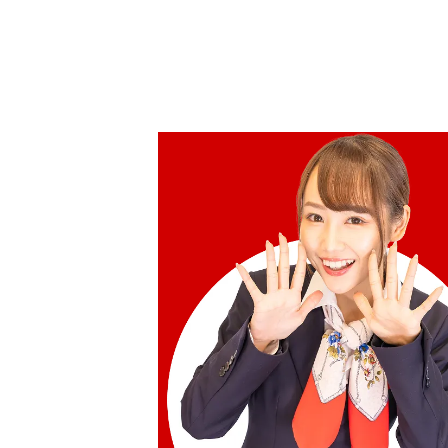
Gold Platinum (K24/Sv1000) Meiji 100
Pure Silver Medal Set
100g
參考回收價
HKD 90,138.31
Platinum (Pt1000) Maple Leaf Coin 1/