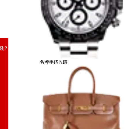
K18/Pt900) combination bracelet/pendant top
錢？
名牌手錶收購
) Cat Coin 1/5 oz. Noble Coin 1/10 oz.