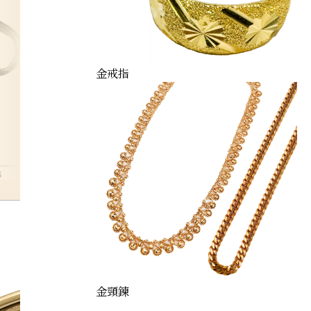
金戒指
s
金頸鍊