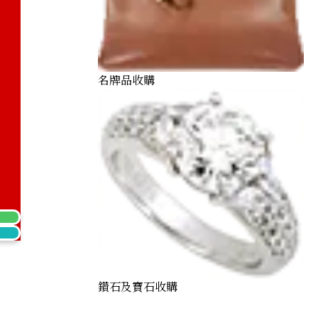
名牌品收購
0) Maple Leaf Coins: Two 1/2 oz coins and one 1/4 oz coi
鑽石及寶石收購