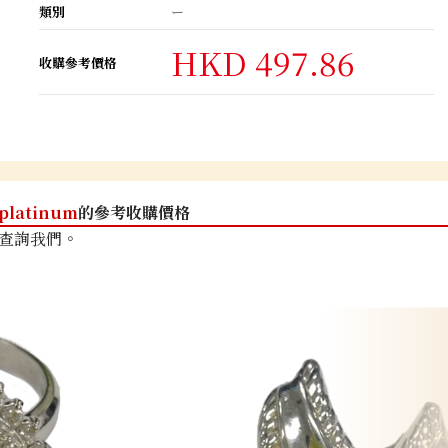
類別
ー
HKD 497.86
收購參考價格
platinum
的參考收購價格
查詢我們。