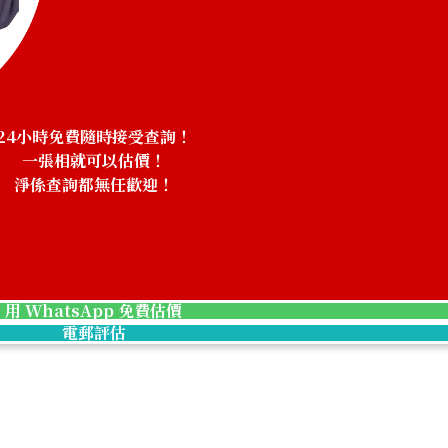
9.4g
參考回收價
HKD 6,529.15
24小時免費隨時接受查詢！
一張相就可以估價！
淨係查詢都無任歡迎！
！
用 WhatsApp 免費估價
電郵評估
/4 oz, Set of 6
Platinum (Pt100
39g