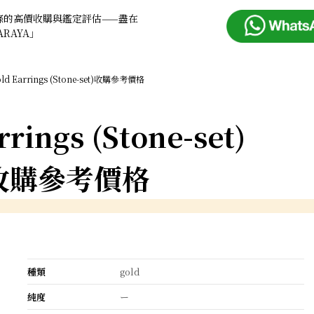
條的高價收購與鑑定評估——盡在
ARAYA」
ld Earrings (Stone-set)收購參考價格
rrings (Stone-set)
收購參考價格
種類
gold
純度
ー