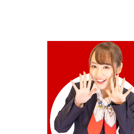
Gold Platinum (K24/Sv1000) Meiji 100
Pure Silver Medal Set
100g
參考回收價
HKD 90,138.31
Platinum (Pt1000) Maple Leaf Coin 1/