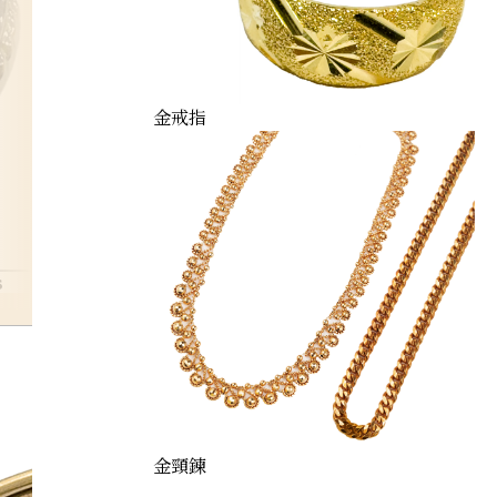
金戒指
s
金頸鍊