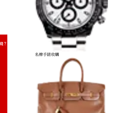
K18/Pt900) combination bracelet/pendant top
錢？
名牌手錶收購
) Cat Coin 1/5 oz. Noble Coin 1/10 oz.