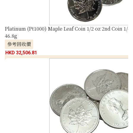
Platinum (Pt1000) Maple Leaf Coin 1/2 oz 2nd Coin 1/4 
46.8g
參考回收價
HKD 32,506.81