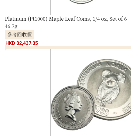
Platinum (Pt1000) Maple Leaf Coins, 1/4 oz, Set of 6
46.7g
參考回收價
HKD 32,437.35