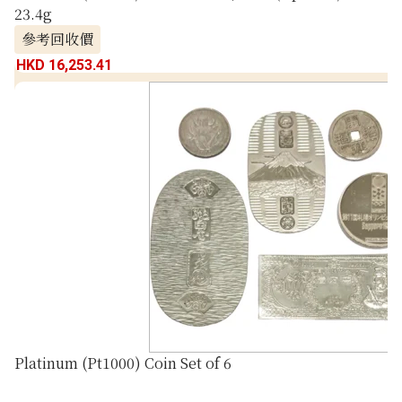
23.4g
參考回收價
HKD 16,253.41
Platinum (Pt1000) Coin Set of 6