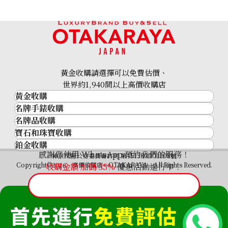
黃金收購請選擇可以免費估價、
世界約1,940間以上高價收購店
黃金收購
名牌手錶收購
黃金･金條
名牌品收購
名牌手錶收購
金條
寶石和珠寶收購
名牌品收購
勞力士 (Rolex)
金幣及銀幣
鉑金收購
寶石和珠寶
HERMES
Patek Philippe
過去十年黃金價格
感謝您使用 WhatsApp 預約我們的服務！
鉑金
神奈川縣公安委員會許可 第451380001308號
鑽石
LOUIS VUITTON
Audemars Piguet
金飾
Copyright©2026 高價收購店—OTAKARAYA All Rights Reserved.
收購金額 加碼
35%
優惠活動進行中！
祖母綠
CHANEL
Vacheron Constantin
金戒指
藍寶石
卡地亞（Cartier）
A. Lange & Söhne
金頸鍊
紅寶石
CELINE
Breguet
FENDI
Christian Dior