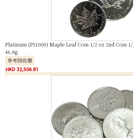
Platinum (Pt1000) Maple Leaf Coin 1/2 oz 2nd Coin 1/4 
46.8g
參考回收價
HKD 32,506.81