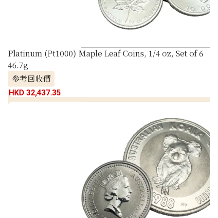
Platinum (Pt1000) Maple Leaf Coins, 1/4 oz, Set of 6
46.7g
參考回收價
HKD 32,437.35