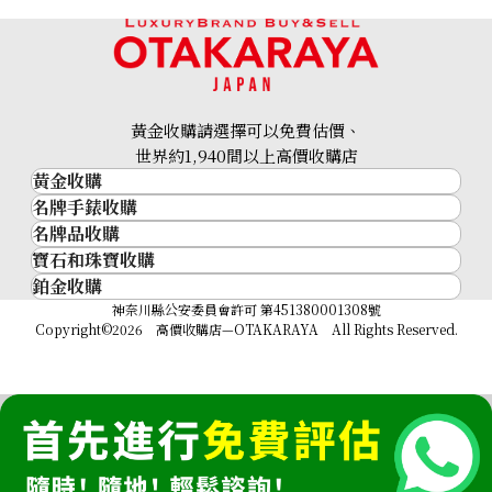
黃金收購請選擇可以免費估價、
世界約1,940間以上高價收購店
黃金收購
名牌手錶收購
黃金･金條
名牌品收購
名牌手錶收購
金條
寶石和珠寶收購
名牌品收購
勞力士 (Rolex)
金幣及銀幣
鉑金收購
寶石和珠寶
HERMES
Patek Philippe
過去十年黃金價格
鉑金
神奈川縣公安委員會許可 第451380001308號
鑽石
LOUIS VUITTON
Audemars Piguet
金飾
Copyright©2026 高價收購店—OTAKARAYA All Rights Reserved.
祖母綠
CHANEL
Vacheron Constantin
金戒指
藍寶石
卡地亞（Cartier）
A. Lange & Söhne
金頸鍊
紅寶石
CELINE
Breguet
FENDI
Christian Dior
GUCCI