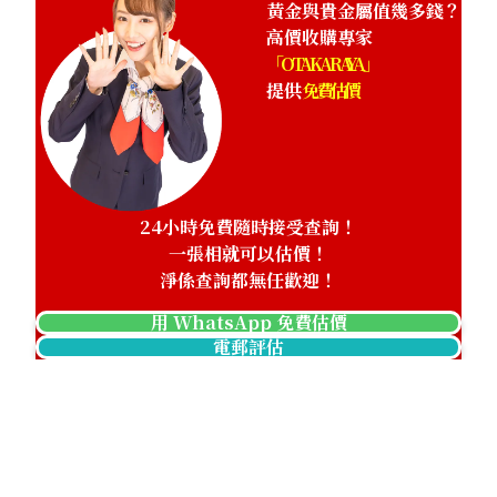
黃金與貴金屬值幾多錢？
高價收購專家
「OTAKARAYA」
提供
免費估價
24小時免費隨時接受查詢！
一張相就可以估價！
淨係查詢都無任歡迎！
用 WhatsApp 免費估價
電郵評估