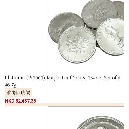
Platinum (Pt1000) Maple Leaf Coins, 1/4 oz, Set of 6
46.7g
參考回收價
HKD 32,437.35