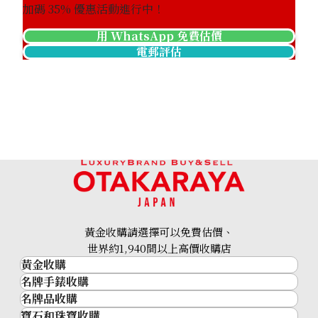
加碼
35
% 優惠活動進行中！
用 WhatsApp 免費估價
電郵評估
黃金收購請選擇可以免費估價、
世界約1,940間以上高價收購店
黃金收購
名牌手錶收購
黃金･金條
名牌品收購
名牌手錶收購
金條
寶石和珠寶收購
名牌品收購
勞力士 (Rolex)