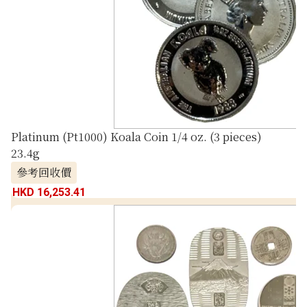
Platinum (Pt1000) Koala Coin 1/4 oz. (3 pieces)
23.4g
參考回收價
HKD 16,253.41