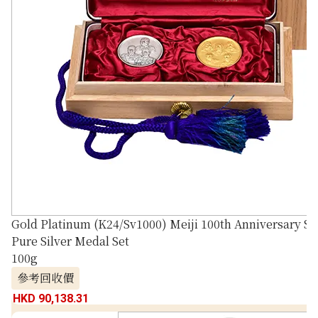
Gold Platinum (K24/Sv1000) Meiji 100th Anniversary St
Pure Silver Medal Set
100g
參考回收價
HKD 90,138.31