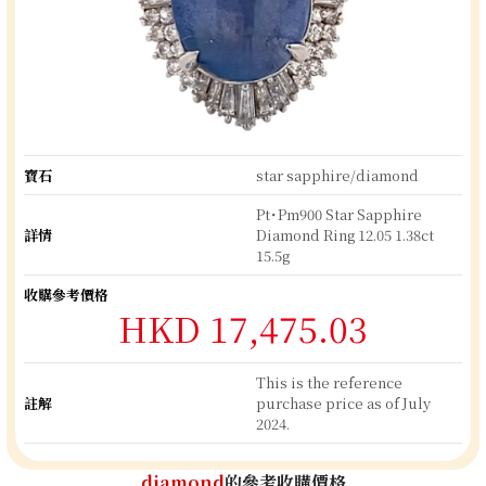
寶石
star sapphire/diamond
Pt･Pm900 Star Sapphire
詳情
Diamond Ring 12.05 1.38ct
15.5g
收購參考價格
HKD 17,475.03
This is the reference
註解
purchase price as of July
2024.
diamond
的參考收購價格