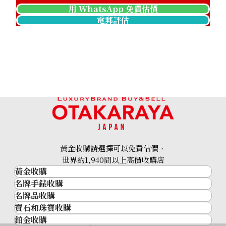
用 WhatsApp 免費估價
電郵評估
Pt･Pm900 Star Sapphire Diamond Ring 12.05ct
參考回收價
HKD 17,475.03
黃金收購請選擇可以免費估價、
世界約1,940間以上高價收購店
黃金收購
名牌手錶收購
黃金･金條
名牌品收購
名牌手錶收購
金條
寶石和珠寶收購
名牌品收購
勞力士 (Rolex)
金幣及銀幣
鉑金收購
寶石和珠寶
HERMES
Patek Philippe
過去十年黃金價格