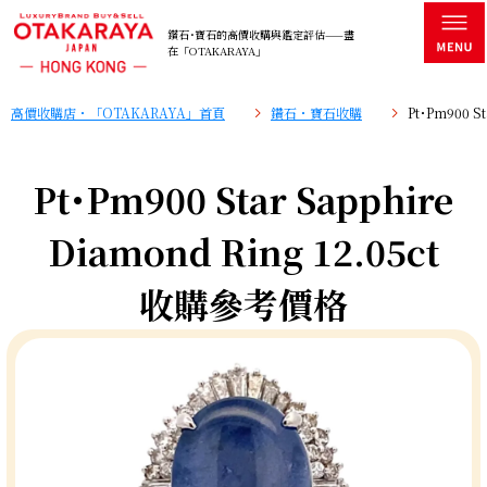
鑽石･寶石的高價收購與鑑定評估——盡
在「OTAKARAYA」
高價收購店・「OTAKARAYA」首頁
鑽石・寶石收購
Pt･Pm900 S
Pt･Pm900 Star Sapphire
Diamond Ring 12.05ct
收購參考價格