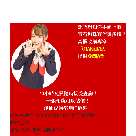
HKD 21,806.45
想唔想知你手頭上嘅
寶石和珠寶值幾多錢？
高價收購專家
「OTAKARAYA」
提供
免費估價
24小時免費隨時接受查詢！
一張相就可以估價！
淨係查詢都無任歡迎！
感謝您使用 WhatsApp 預約我們的服務！
收購金額
加碼
35
% 優惠活動進行中！