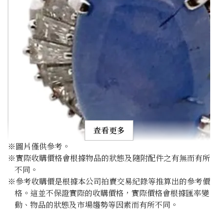
查看更多
※圖片僅供參考。
※實際收購價格會根據物品的狀態及隨附配件之有無而有所
不同。
※參考收購價是根據本公司拍賣交易紀錄等推算出的參考價
格。這並不保證實際的收購價格，實際價格會根據匯率變
Pt･Pm900 Star Sapphire Diamond Ring 10.97ct
動、物品的狀態及市場趨勢等因素而有所不同。
參考回收價